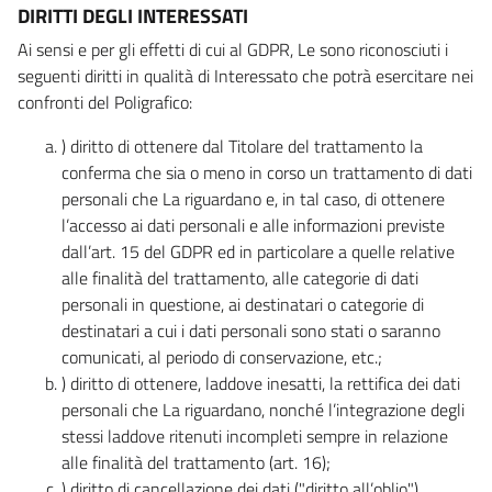
DIRITTI DEGLI INTERESSATI
Ai sensi e per gli effetti di cui al GDPR, Le sono riconosciuti i
seguenti diritti in qualità di Interessato che potrà esercitare nei
confronti del Poligrafico:
) diritto di ottenere dal Titolare del trattamento la
conferma che sia o meno in corso un trattamento di dati
personali che La riguardano e, in tal caso, di ottenere
l’accesso ai dati personali e alle informazioni previste
dall’art. 15 del GDPR ed in particolare a quelle relative
alle finalità del trattamento, alle categorie di dati
personali in questione, ai destinatari o categorie di
destinatari a cui i dati personali sono stati o saranno
comunicati, al periodo di conservazione, etc.;
) diritto di ottenere, laddove inesatti, la rettifica dei dati
personali che La riguardano, nonché l’integrazione degli
stessi laddove ritenuti incompleti sempre in relazione
alle finalità del trattamento (art. 16);
) diritto di cancellazione dei dati ("diritto all’oblio"),