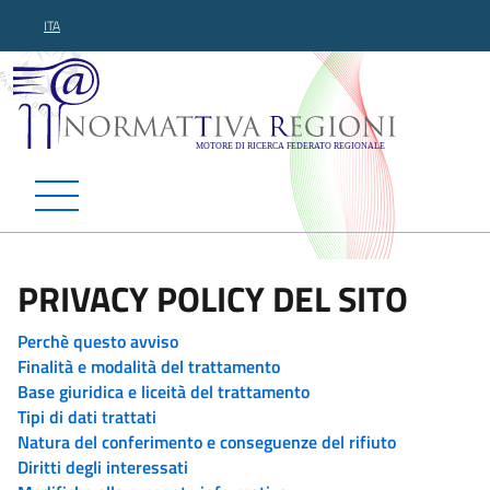
ITA
Normattiva Regioni - Motor
PRIVACY POLICY DEL SITO
Perchè questo avviso
Finalità e modalità del trattamento
Base giuridica e liceità del trattamento
Tipi di dati trattati
Natura del conferimento e conseguenze del rifiuto
Diritti degli interessati