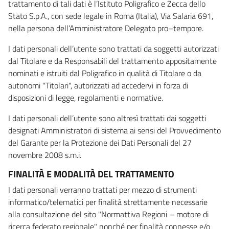
trattamento di tali dati è l’Istituto Poligrafico e Zecca dello
Stato S.p.A., con sede legale in Roma (Italia), Via Salaria 691,
nella persona dell’Amministratore Delegato pro–tempore.
I dati personali dell’utente sono trattati da soggetti autorizzati
dal Titolare e da Responsabili del trattamento appositamente
nominati e istruiti dal Poligrafico in qualità di Titolare o da
autonomi "Titolari", autorizzati ad accedervi in forza di
disposizioni di legge, regolamenti e normative.
I dati personali dell’utente sono altresì trattati dai soggetti
designati Amministratori di sistema ai sensi del Provvedimento
del Garante per la Protezione dei Dati Personali del 27
novembre 2008 s.m.i.
FINALITÀ E MODALITÀ DEL TRATTAMENTO
I dati personali verranno trattati per mezzo di strumenti
informatico/telematici per finalità strettamente necessarie
alla consultazione del sito "Normattiva Regioni – motore di
ricerca federato regionale" nonché per finalità connesse e/o