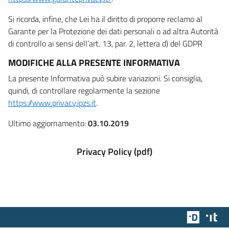
Si ricorda, infine, che Lei ha il diritto di proporre reclamo al
Garante per la Protezione dei dati personali o ad altra Autorità
di controllo ai sensi dell’art. 13, par. 2, lettera d) del GDPR
MODIFICHE ALLA PRESENTE INFORMATIVA
La presente Informativa può subire variazioni. Si consiglia,
quindi, di controllare regolarmente la sezione
https://www.privacy.ipzs.it
.
Ultimo aggiornamento:
03.10.2019
Privacy Policy (pdf)
Team Dig
Des