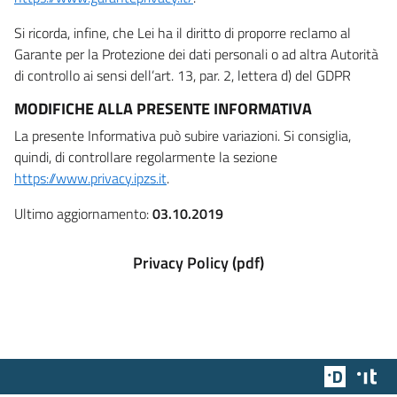
Si ricorda, infine, che Lei ha il diritto di proporre reclamo al
Garante per la Protezione dei dati personali o ad altra Autorità
di controllo ai sensi dell’art. 13, par. 2, lettera d) del GDPR
MODIFICHE ALLA PRESENTE INFORMATIVA
La presente Informativa può subire variazioni. Si consiglia,
quindi, di controllare regolarmente la sezione
https://www.privacy.ipzs.it
.
Ultimo aggiornamento:
03.10.2019
Privacy Policy (pdf)
Team Dig
Des