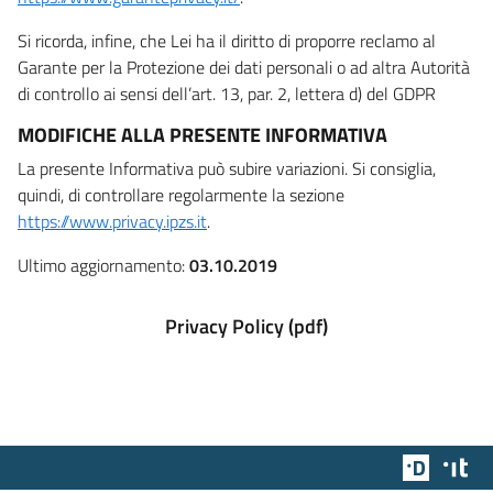
Si ricorda, infine, che Lei ha il diritto di proporre reclamo al
Garante per la Protezione dei dati personali o ad altra Autorità
di controllo ai sensi dell’art. 13, par. 2, lettera d) del GDPR
MODIFICHE ALLA PRESENTE INFORMATIVA
La presente Informativa può subire variazioni. Si consiglia,
quindi, di controllare regolarmente la sezione
https://www.privacy.ipzs.it
.
Ultimo aggiornamento:
03.10.2019
Privacy Policy (pdf)
Team Dig
Des