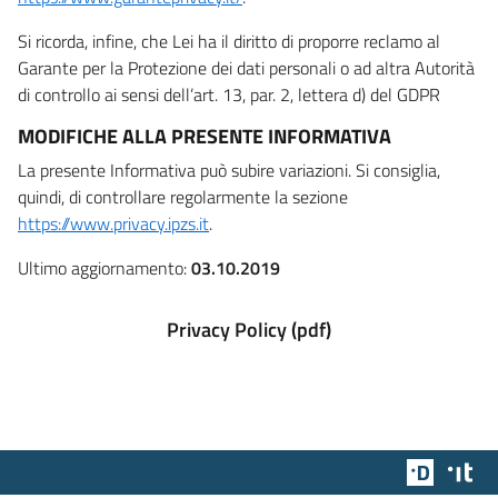
Si ricorda, infine, che Lei ha il diritto di proporre reclamo al
Garante per la Protezione dei dati personali o ad altra Autorità
di controllo ai sensi dell’art. 13, par. 2, lettera d) del GDPR
MODIFICHE ALLA PRESENTE INFORMATIVA
La presente Informativa può subire variazioni. Si consiglia,
quindi, di controllare regolarmente la sezione
https://www.privacy.ipzs.it
.
Ultimo aggiornamento:
03.10.2019
Privacy Policy (pdf)
Team Dig
Des