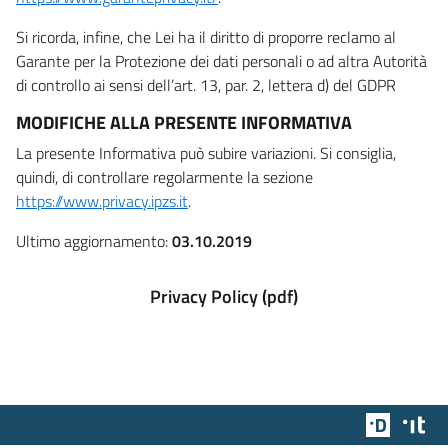
Si ricorda, infine, che Lei ha il diritto di proporre reclamo al
Garante per la Protezione dei dati personali o ad altra Autorità
di controllo ai sensi dell’art. 13, par. 2, lettera d) del GDPR
MODIFICHE ALLA PRESENTE INFORMATIVA
La presente Informativa può subire variazioni. Si consiglia,
quindi, di controllare regolarmente la sezione
https://www.privacy.ipzs.it
.
Ultimo aggiornamento:
03.10.2019
Privacy Policy (pdf)
Team Dig
Des