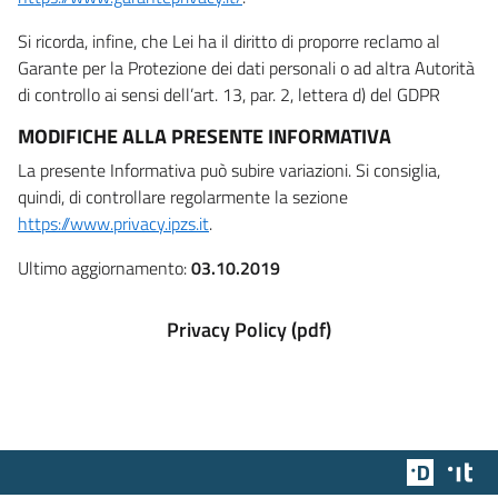
Si ricorda, infine, che Lei ha il diritto di proporre reclamo al
Garante per la Protezione dei dati personali o ad altra Autorità
di controllo ai sensi dell’art. 13, par. 2, lettera d) del GDPR
MODIFICHE ALLA PRESENTE INFORMATIVA
La presente Informativa può subire variazioni. Si consiglia,
quindi, di controllare regolarmente la sezione
https://www.privacy.ipzs.it
.
Ultimo aggiornamento:
03.10.2019
Privacy Policy (pdf)
Team Dig
Des