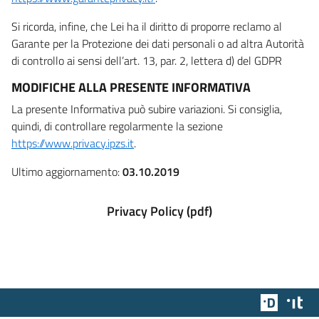
Si ricorda, infine, che Lei ha il diritto di proporre reclamo al
Garante per la Protezione dei dati personali o ad altra Autorità
di controllo ai sensi dell’art. 13, par. 2, lettera d) del GDPR
MODIFICHE ALLA PRESENTE INFORMATIVA
La presente Informativa può subire variazioni. Si consiglia,
quindi, di controllare regolarmente la sezione
https://www.privacy.ipzs.it
.
Ultimo aggiornamento:
03.10.2019
Privacy Policy (pdf)
Team Dig
Des