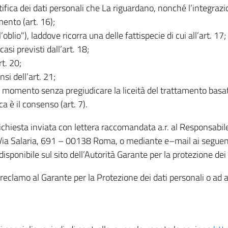
rettifica dei dati personali che La riguardano, nonché l’integraz
mento (art. 16);
ll’oblio"), laddove ricorra una delle fattispecie di cui all’art. 17;
casi previsti dall’art. 18;
rt. 20;
nsi dell’art. 21;
iasi momento senza pregiudicare la liceità del trattamento bas
ca è il consenso (art. 7).
 richiesta inviata con lettera raccomandata a.r. al Responsabi
 Via Salaria, 691 – 00138 Roma, o mediante e–mail ai seguenti 
isponibile sul sito dell’Autorità Garante per la protezione dei
re reclamo al Garante per la Protezione dei dati personali o ad al