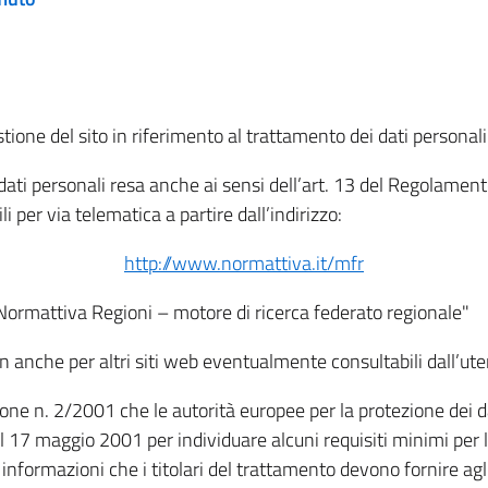
tione del sito in riferimento al trattamento dei dati personali
i dati personali resa anche ai sensi dell’art. 13 del Regolam
i per via telematica a partire dall’indirizzo:
http://www.normattiva.it/mfr
"Normattiva Regioni – motore di ricerca federato regionale"
non anche per altri siti web eventualmente consultabili dall’ute
e n. 2/2001 che le autorità europee per la protezione dei dati 
 17 maggio 2001 per individuare alcuni requisiti minimi per la
le informazioni che i titolari del trattamento devono fornire ag