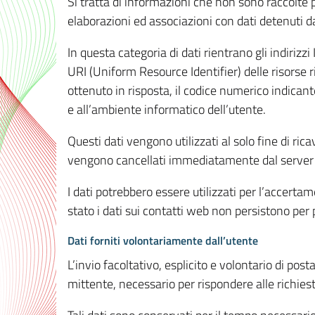
Si tratta di informazioni che non sono raccolte 
elaborazioni ed associazioni con dati detenuti da 
In questa categoria di dati rientrano gli indirizzi
URI (Uniform Resource Identifier) delle risorse ric
ottenuto in risposta, il codice numerico indicante
e all’ambiente informatico dell’utente.
Questi dati vengono utilizzati al solo fine di ri
vengono cancellati immediatamente dal server 7
I dati potrebbero essere utilizzati per l’accertame
stato i dati sui contatti web non persistono per p
Dati forniti volontariamente dall’utente
L’invio facoltativo, esplicito e volontario di post
mittente, necessario per rispondere alle richieste