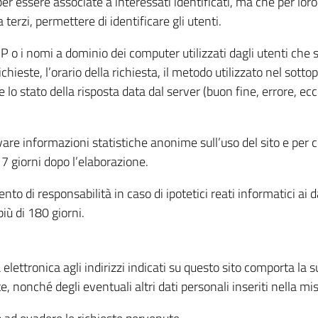
per essere associate a interessati identificati, ma che per lo
terzi, permettere di identificare gli utenti.
 IP o i nomi a dominio dei computer utilizzati dagli utenti che s
hieste, l’orario della richiesta, il metodo utilizzato nel sottop
 lo stato della risposta data dal server (buon fine, errore, ecc
cavare informazioni statistiche anonime sull’uso del sito e per
 giorni dopo l’elaborazione.
nto di responsabilità in caso di ipotetici reati informatici ai 
iù di 180 giorni.
a elettronica agli indirizzi indicati su questo sito comporta la 
, nonché degli eventuali altri dati personali inseriti nella mis