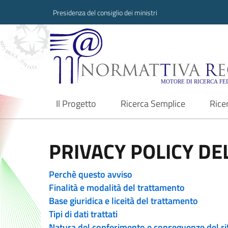
Presidenza del consiglio dei ministri
Normattiva Region
Il Progetto
Ricerca Semplice
Rice
current
PRIVACY POLICY DEL
Perchè questo avviso
Finalità e modalità del trattamento
Base giuridica e liceità del trattamento
Tipi di dati trattati
Natura del conferimento e conseguenze del ri