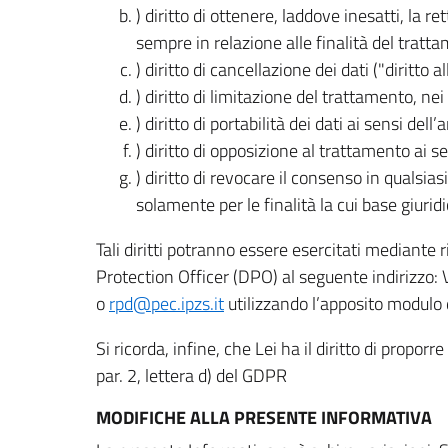
) diritto di ottenere, laddove inesatti, la 
sempre in relazione alle finalità del tratta
) diritto di cancellazione dei dati ("diritto a
) diritto di limitazione del trattamento, nei 
) diritto di portabilità dei dati ai sensi dell’a
) diritto di opposizione al trattamento ai se
) diritto di revocare il consenso in quals
solamente per le finalità la cui base giuridi
Tali diritti potranno essere esercitati mediante
Protection Officer (DPO) al seguente indirizzo:
o
rpd@pec.ipzs.it
utilizzando l’apposito modulo d
Si ricorda, infine, che Lei ha il diritto di propor
par. 2, lettera d) del GDPR
MODIFICHE ALLA PRESENTE INFORMATIVA