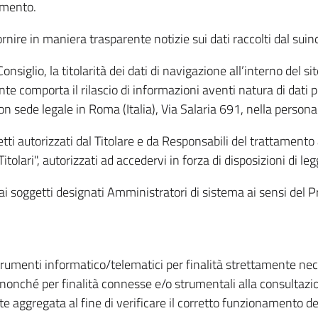
amento.
ire in maniera trasparente notizie sui dati raccolti dal suindic
nsiglio, la titolarità dei dati di navigazione all’interno del sit
te comporta il rilascio di informazioni aventi natura di dati per
, con sede legale in Roma (Italia), Via Salaria 691, nella per
getti autorizzati dal Titolare e da Responsabili del trattament
Titolari", autorizzati ad accedervi in forza di disposizioni di 
i dai soggetti designati Amministratori di sistema ai sensi de
strumenti informatico/telematici per finalità strettamente ne
nonché per finalità connesse e/o strumentali alla consultazion
 aggregata al fine di verificare il corretto funzionamento del