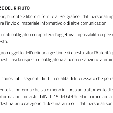
E DEL RIFIUTO
ne, l’utente è libero di fornire al Poligrafico i dati personali 
tare l’invio di materiale informativo o di altre comunicazioni.
 dati obbligatori comporterà l’oggettiva impossibilità di perseg
esto.
non oggetto dell’ordinaria gestione di questo sito) l’Autorità p
questi casi la risposta è obbligatoria a pena di sanzione ammin
riconosciuti i seguenti diritti in qualità di Interessato che potr
tamento la conferma che sia o meno in corso un trattamento di d
informazioni previste dall’art. 15 del GDPR ed in particolare a q
 destinatari o categorie di destinatari a cui i dati personali so