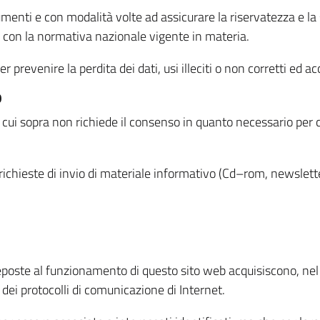
menti e con modalità volte ad assicurare la riservatezza e la s
à con la normativa nazionale vigente in materia.
prevenire la perdita dei dati, usi illeciti o non corretti ed ac
O
 di cui sopra non richiede il consenso in quanto necessario per
o richieste di invio di materiale informativo (Cd–rom, newsletter
eposte al funzionamento di questo sito web acquisiscono, nel c
 dei protocolli di comunicazione di Internet.