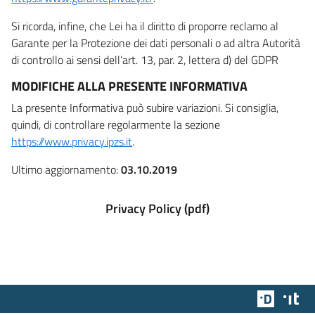
Si ricorda, infine, che Lei ha il diritto di proporre reclamo al
Garante per la Protezione dei dati personali o ad altra Autorità
di controllo ai sensi dell’art. 13, par. 2, lettera d) del GDPR
MODIFICHE ALLA PRESENTE INFORMATIVA
La presente Informativa può subire variazioni. Si consiglia,
quindi, di controllare regolarmente la sezione
https://www.privacy.ipzs.it
.
Ultimo aggiornamento:
03.10.2019
Privacy Policy (pdf)
Team Dig
Des