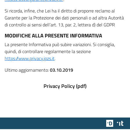
Si ricorda, infine, che Lei ha il diritto di proporre reclamo al
Garante per la Protezione dei dati personali o ad altra Autorità
di controllo ai sensi dell’art. 13, par. 2, lettera d) del GDPR
MODIFICHE ALLA PRESENTE INFORMATIVA
La presente Informativa può subire variazioni. Si consiglia,
quindi, di controllare regolarmente la sezione
https://www.privacy.ipzs.it
.
Ultimo aggiornamento:
03.10.2019
Privacy Policy (pdf)
Team Dig
Des