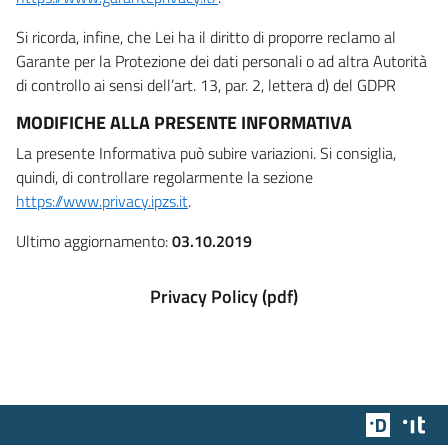
Si ricorda, infine, che Lei ha il diritto di proporre reclamo al
Garante per la Protezione dei dati personali o ad altra Autorità
di controllo ai sensi dell’art. 13, par. 2, lettera d) del GDPR
MODIFICHE ALLA PRESENTE INFORMATIVA
La presente Informativa può subire variazioni. Si consiglia,
quindi, di controllare regolarmente la sezione
https://www.privacy.ipzs.it
.
Ultimo aggiornamento:
03.10.2019
Privacy Policy (pdf)
Team Dig
Des