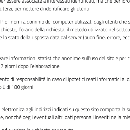
per essere associate a interessati identificati, ma che per lo
terzi, permettere di identificare gli utenti.
 IP o i nomi a dominio dei computer utilizzati dagli utenti che s
hieste, l’orario della richiesta, il metodo utilizzato nel sottop
 lo stato della risposta data dal server (buon fine, errore, ecc
cavare informazioni statistiche anonime sull’uso del sito e per
 giorni dopo l’elaborazione.
nto di responsabilità in caso di ipotetici reati informatici ai 
iù di 180 giorni.
a elettronica agli indirizzi indicati su questo sito comporta la 
, nonché degli eventuali altri dati personali inseriti nella mis