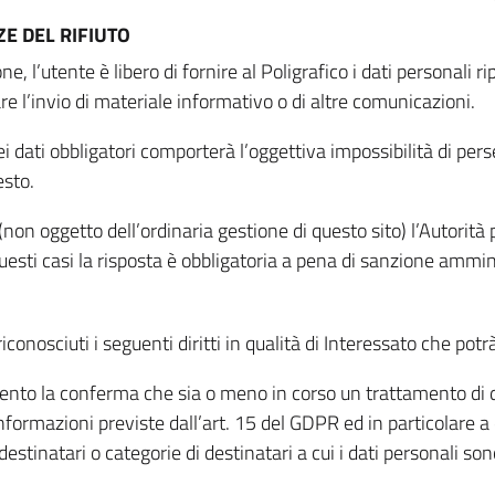
E DEL RIFIUTO
ne, l’utente è libero di fornire al Poligrafico i dati personali 
tare l’invio di materiale informativo o di altre comunicazioni.
 dati obbligatori comporterà l’oggettiva impossibilità di perseg
esto.
non oggetto dell’ordinaria gestione di questo sito) l’Autorità p
questi casi la risposta è obbligatoria a pena di sanzione ammin
riconosciuti i seguenti diritti in qualità di Interessato che potr
tamento la conferma che sia o meno in corso un trattamento di d
informazioni previste dall’art. 15 del GDPR ed in particolare a q
 destinatari o categorie di destinatari a cui i dati personali so