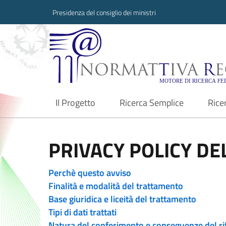
Presidenza del consiglio dei ministri
Normattiva Region
Il Progetto
Ricerca Semplice
Rice
current
PRIVACY POLICY DEL
Perchè questo avviso
Finalità e modalità del trattamento
Base giuridica e liceità del trattamento
Tipi di dati trattati
Natura del conferimento e conseguenze del ri