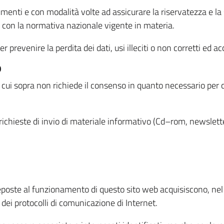
menti e con modalità volte ad assicurare la riservatezza e la s
à con la normativa nazionale vigente in materia.
prevenire la perdita dei dati, usi illeciti o non corretti ed ac
O
 di cui sopra non richiede il consenso in quanto necessario per
o richieste di invio di materiale informativo (Cd–rom, newsletter
eposte al funzionamento di questo sito web acquisiscono, nel c
 dei protocolli di comunicazione di Internet.