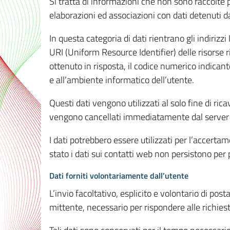
Si tratta di informazioni che non sono raccolte 
elaborazioni ed associazioni con dati detenuti da 
In questa categoria di dati rientrano gli indirizzi
URI (Uniform Resource Identifier) delle risorse ric
ottenuto in risposta, il codice numerico indicante
e all’ambiente informatico dell’utente.
Questi dati vengono utilizzati al solo fine di ri
vengono cancellati immediatamente dal server 7
I dati potrebbero essere utilizzati per l’accertame
stato i dati sui contatti web non persistono per p
Dati forniti volontariamente dall’utente
L’invio facoltativo, esplicito e volontario di post
mittente, necessario per rispondere alle richieste