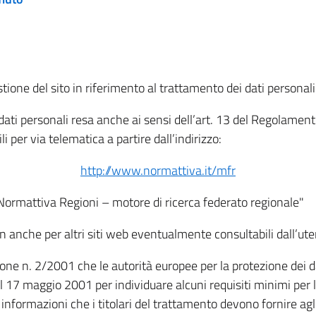
tione del sito in riferimento al trattamento dei dati personali
i dati personali resa anche ai sensi dell’art. 13 del Regolam
i per via telematica a partire dall’indirizzo:
http://www.normattiva.it/mfr
"Normattiva Regioni – motore di ricerca federato regionale"
non anche per altri siti web eventualmente consultabili dall’ute
e n. 2/2001 che le autorità europee per la protezione dei dati 
 17 maggio 2001 per individuare alcuni requisiti minimi per la
le informazioni che i titolari del trattamento devono fornire ag