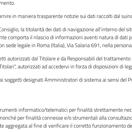
amento.
ire in maniera trasparente notizie sui dati raccolti dal suindic
nsiglio, la titolarità dei dati di navigazione all’interno del sit
te comporta il rilascio di informazioni aventi natura di dati per
, con sede legale in Roma (Italia), Via Salaria 691, nella per
getti autorizzati dal Titolare e da Responsabili del trattament
Titolari", autorizzati ad accedervi in forza di disposizioni di 
i dai soggetti designati Amministratori di sistema ai sensi de
strumenti informatico/telematici per finalità strettamente ne
nonché per finalità connesse e/o strumentali alla consultazion
 aggregata al fine di verificare il corretto funzionamento del