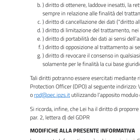
) diritto di ottenere, laddove inesatti, la 
sempre in relazione alle finalità del tratta
) diritto di cancellazione dei dati ("diritto a
) diritto di limitazione del trattamento, nei 
) diritto di portabilità dei dati ai sensi dell’a
) diritto di opposizione al trattamento ai se
) diritto di revocare il consenso in quals
solamente per le finalità la cui base giuridi
Tali diritti potranno essere esercitati mediante
Protection Officer (DPO) al seguente indirizzo:
o
rpd@pec.ipzs.it
utilizzando l’apposito modulo d
Si ricorda, infine, che Lei ha il diritto di propor
par. 2, lettera d) del GDPR
MODIFICHE ALLA PRESENTE INFORMATIVA