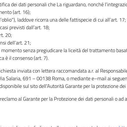
rettifica dei dati personali che La riguardano, nonché l’integraz
mento (art. 16);
ll’oblio"), laddove ricorra una delle fattispecie di cui all’art. 17;
casi previsti dall’art. 18;
rt. 20;
nsi dell’art. 21;
iasi momento senza pregiudicare la liceità del trattamento bas
ca è il consenso (art. 7).
 richiesta inviata con lettera raccomandata a.r. al Responsabi
 Via Salaria, 691 – 00138 Roma, o mediante e–mail ai seguenti 
isponibile sul sito dell’Autorità Garante per la protezione dei
re reclamo al Garante per la Protezione dei dati personali o ad al