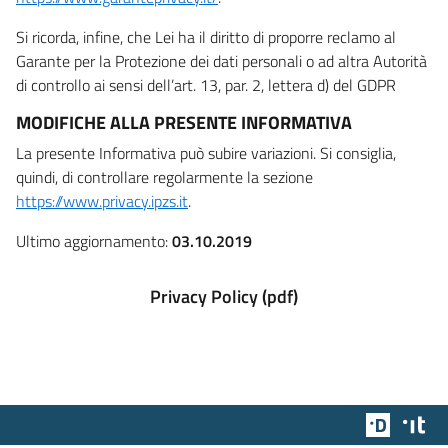
Si ricorda, infine, che Lei ha il diritto di proporre reclamo al
Garante per la Protezione dei dati personali o ad altra Autorità
di controllo ai sensi dell’art. 13, par. 2, lettera d) del GDPR
MODIFICHE ALLA PRESENTE INFORMATIVA
La presente Informativa può subire variazioni. Si consiglia,
quindi, di controllare regolarmente la sezione
https://www.privacy.ipzs.it
.
Ultimo aggiornamento:
03.10.2019
Privacy Policy (pdf)
Team Dig
Des