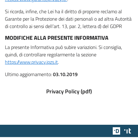
Si ricorda, infine, che Lei ha il diritto di proporre reclamo al
Garante per la Protezione dei dati personali o ad altra Autorità
di controllo ai sensi dell’art. 13, par. 2, lettera d) del GDPR
MODIFICHE ALLA PRESENTE INFORMATIVA
La presente Informativa può subire variazioni. Si consiglia,
quindi, di controllare regolarmente la sezione
https://www.privacy.ipzs.it
.
Ultimo aggiornamento:
03.10.2019
Privacy Policy (pdf)
Team Dig
Des