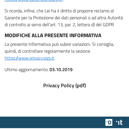
Si ricorda, infine, che Lei ha il diritto di proporre reclamo al
Garante per la Protezione dei dati personali o ad altra Autorità
di controllo ai sensi dell’art. 13, par. 2, lettera d) del GDPR
MODIFICHE ALLA PRESENTE INFORMATIVA
La presente Informativa può subire variazioni. Si consiglia,
quindi, di controllare regolarmente la sezione
https://www.privacy.ipzs.it
.
Ultimo aggiornamento:
03.10.2019
Privacy Policy (pdf)
Team Dig
Des