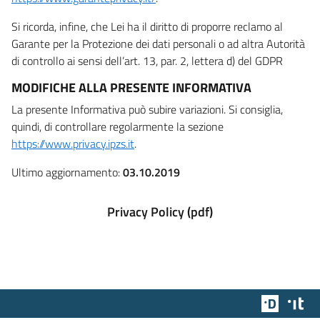
Si ricorda, infine, che Lei ha il diritto di proporre reclamo al
Garante per la Protezione dei dati personali o ad altra Autorità
di controllo ai sensi dell’art. 13, par. 2, lettera d) del GDPR
MODIFICHE ALLA PRESENTE INFORMATIVA
La presente Informativa può subire variazioni. Si consiglia,
quindi, di controllare regolarmente la sezione
https://www.privacy.ipzs.it
.
Ultimo aggiornamento:
03.10.2019
Privacy Policy (pdf)
Team Dig
Des