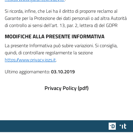
Si ricorda, infine, che Lei ha il diritto di proporre reclamo al
Garante per la Protezione dei dati personali o ad altra Autorità
di controllo ai sensi dell’art. 13, par. 2, lettera d) del GDPR
MODIFICHE ALLA PRESENTE INFORMATIVA
La presente Informativa può subire variazioni. Si consiglia,
quindi, di controllare regolarmente la sezione
https://www.privacy.ipzs.it
.
Ultimo aggiornamento:
03.10.2019
Privacy Policy (pdf)
Team Dig
Des