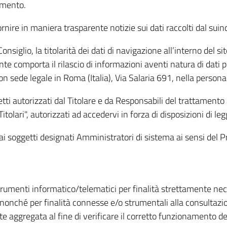
amento.
ire in maniera trasparente notizie sui dati raccolti dal suindic
nsiglio, la titolarità dei dati di navigazione all’interno del sit
te comporta il rilascio di informazioni aventi natura di dati per
, con sede legale in Roma (Italia), Via Salaria 691, nella per
getti autorizzati dal Titolare e da Responsabili del trattament
Titolari", autorizzati ad accedervi in forza di disposizioni di 
i dai soggetti designati Amministratori di sistema ai sensi de
strumenti informatico/telematici per finalità strettamente ne
nonché per finalità connesse e/o strumentali alla consultazion
 aggregata al fine di verificare il corretto funzionamento del