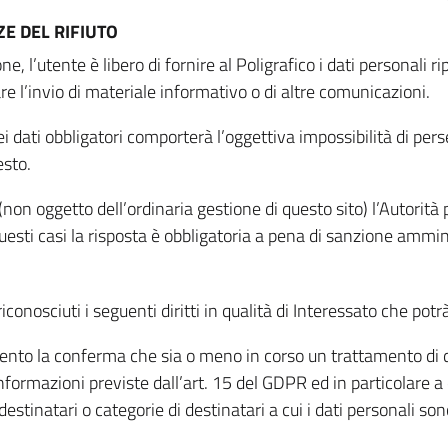
E DEL RIFIUTO
ne, l’utente è libero di fornire al Poligrafico i dati personali 
tare l’invio di materiale informativo o di altre comunicazioni.
 dati obbligatori comporterà l’oggettiva impossibilità di perseg
esto.
non oggetto dell’ordinaria gestione di questo sito) l’Autorità p
questi casi la risposta è obbligatoria a pena di sanzione ammin
riconosciuti i seguenti diritti in qualità di Interessato che potr
tamento la conferma che sia o meno in corso un trattamento di d
informazioni previste dall’art. 15 del GDPR ed in particolare a q
 destinatari o categorie di destinatari a cui i dati personali so