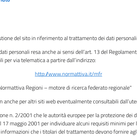
tione del sito in riferimento al trattamento dei dati personali
i dati personali resa anche ai sensi dell’art. 13 del Regolam
i per via telematica a partire dall’indirizzo:
http://www.normattiva.it/mfr
"Normattiva Regioni – motore di ricerca federato regionale"
non anche per altri siti web eventualmente consultabili dall’ute
e n. 2/2001 che le autorità europee per la protezione dei dati 
 17 maggio 2001 per individuare alcuni requisiti minimi per la
le informazioni che i titolari del trattamento devono fornire ag