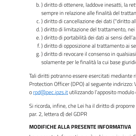
) diritto di ottenere, laddove inesatti, la 
sempre in relazione alle finalità del tratta
) diritto di cancellazione dei dati ("diritto a
) diritto di limitazione del trattamento, nei 
) diritto di portabilità dei dati ai sensi dell’a
) diritto di opposizione al trattamento ai se
) diritto di revocare il consenso in quals
solamente per le finalità la cui base giuridi
Tali diritti potranno essere esercitati mediante
Protection Officer (DPO) al seguente indirizzo:
o
rpd@pec.ipzs.it
utilizzando l’apposito modulo d
Si ricorda, infine, che Lei ha il diritto di propor
par. 2, lettera d) del GDPR
MODIFICHE ALLA PRESENTE INFORMATIVA