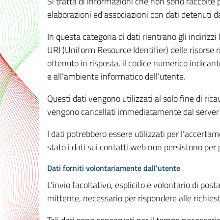
Si tratta di informazioni che non sono raccolte 
elaborazioni ed associazioni con dati detenuti da 
In questa categoria di dati rientrano gli indirizzi
URI (Uniform Resource Identifier) delle risorse ric
ottenuto in risposta, il codice numerico indicante
e all’ambiente informatico dell’utente.
Questi dati vengono utilizzati al solo fine di ri
vengono cancellati immediatamente dal server 7
I dati potrebbero essere utilizzati per l’accertame
stato i dati sui contatti web non persistono per p
Dati forniti volontariamente dall’utente
L’invio facoltativo, esplicito e volontario di post
mittente, necessario per rispondere alle richieste