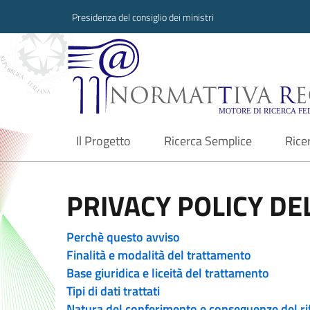
Presidenza del consiglio dei ministri
Normattiva Region
Il Progetto
Ricerca Semplice
Rice
current
PRIVACY POLICY DEL
Perchè questo avviso
Finalità e modalità del trattamento
Base giuridica e liceità del trattamento
Tipi di dati trattati
Natura del conferimento e conseguenze del ri