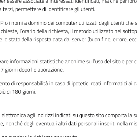
per essere associate a interessati identificati, ma che per lo
terzi, permettere di identificare gli utenti.
 IP o i nomi a dominio dei computer utilizzati dagli utenti che s
hieste, l’orario della richiesta, il metodo utilizzato nel sottop
 lo stato della risposta data dal server (buon fine, errore, ecc
cavare informazioni statistiche anonime sull’uso del sito e per
 giorni dopo l’elaborazione.
nto di responsabilità in caso di ipotetici reati informatici ai 
iù di 180 giorni.
a elettronica agli indirizzi indicati su questo sito comporta la 
, nonché degli eventuali altri dati personali inseriti nella mis