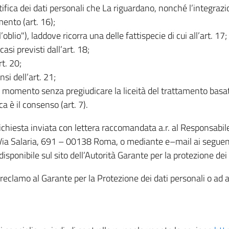
rettifica dei dati personali che La riguardano, nonché l’integraz
mento (art. 16);
ll’oblio"), laddove ricorra una delle fattispecie di cui all’art. 17;
casi previsti dall’art. 18;
rt. 20;
nsi dell’art. 21;
iasi momento senza pregiudicare la liceità del trattamento bas
ca è il consenso (art. 7).
 richiesta inviata con lettera raccomandata a.r. al Responsabi
 Via Salaria, 691 – 00138 Roma, o mediante e–mail ai seguenti 
isponibile sul sito dell’Autorità Garante per la protezione dei
re reclamo al Garante per la Protezione dei dati personali o ad al