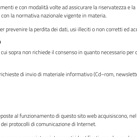
menti e con modalità volte ad assicurare la riservatezza e la s
à con la normativa nazionale vigente in materia.
prevenire la perdita dei dati, usi illeciti o non corretti ed ac
O
 di cui sopra non richiede il consenso in quanto necessario per
o richieste di invio di materiale informativo (Cd–rom, newsletter
eposte al funzionamento di questo sito web acquisiscono, nel c
 dei protocolli di comunicazione di Internet.