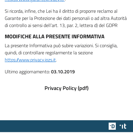
Si ricorda, infine, che Lei ha il diritto di proporre reclamo al
Garante per la Protezione dei dati personali o ad altra Autorità
di controllo ai sensi dell’art. 13, par. 2, lettera d) del GDPR
MODIFICHE ALLA PRESENTE INFORMATIVA
La presente Informativa può subire variazioni. Si consiglia,
quindi, di controllare regolarmente la sezione
https://www.privacy.ipzs.it
.
Ultimo aggiornamento:
03.10.2019
Privacy Policy (pdf)
Team Dig
Des