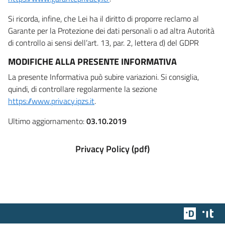
Si ricorda, infine, che Lei ha il diritto di proporre reclamo al
Garante per la Protezione dei dati personali o ad altra Autorità
di controllo ai sensi dell’art. 13, par. 2, lettera d) del GDPR
MODIFICHE ALLA PRESENTE INFORMATIVA
La presente Informativa può subire variazioni. Si consiglia,
quindi, di controllare regolarmente la sezione
https://www.privacy.ipzs.it
.
Ultimo aggiornamento:
03.10.2019
Privacy Policy (pdf)
Team Dig
Des