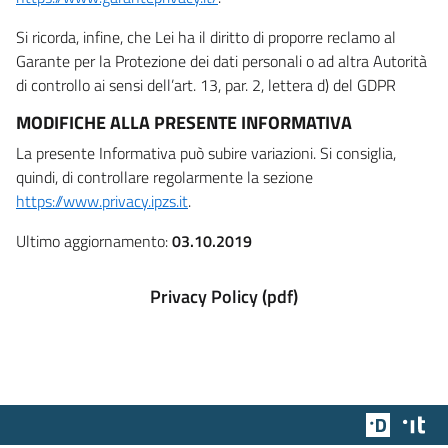
Si ricorda, infine, che Lei ha il diritto di proporre reclamo al
Garante per la Protezione dei dati personali o ad altra Autorità
di controllo ai sensi dell’art. 13, par. 2, lettera d) del GDPR
MODIFICHE ALLA PRESENTE INFORMATIVA
La presente Informativa può subire variazioni. Si consiglia,
quindi, di controllare regolarmente la sezione
https://www.privacy.ipzs.it
.
Ultimo aggiornamento:
03.10.2019
Privacy Policy (pdf)
Team Dig
Des