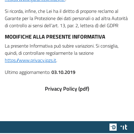
Si ricorda, infine, che Lei ha il diritto di proporre reclamo al
Garante per la Protezione dei dati personali o ad altra Autorità
di controllo ai sensi dell’art. 13, par. 2, lettera d) del GDPR
MODIFICHE ALLA PRESENTE INFORMATIVA
La presente Informativa può subire variazioni. Si consiglia,
quindi, di controllare regolarmente la sezione
https://www.privacy.ipzs.it
.
Ultimo aggiornamento:
03.10.2019
Privacy Policy (pdf)
Team Dig
Des