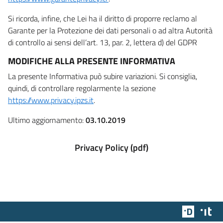
Si ricorda, infine, che Lei ha il diritto di proporre reclamo al
Garante per la Protezione dei dati personali o ad altra Autorità
di controllo ai sensi dell’art. 13, par. 2, lettera d) del GDPR
MODIFICHE ALLA PRESENTE INFORMATIVA
La presente Informativa può subire variazioni. Si consiglia,
quindi, di controllare regolarmente la sezione
https://www.privacy.ipzs.it
.
Ultimo aggiornamento:
03.10.2019
Privacy Policy (pdf)
Team Dig
Des