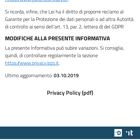
Si ricorda, infine, che Lei ha il diritto di proporre reclamo al
Garante per la Protezione dei dati personali o ad altra Autorità
di controllo ai sensi dell’art. 13, par. 2, lettera d) del GDPR
MODIFICHE ALLA PRESENTE INFORMATIVA
La presente Informativa può subire variazioni. Si consiglia,
quindi, di controllare regolarmente la sezione
https://www.privacy.ipzs.it
.
Ultimo aggiornamento:
03.10.2019
Privacy Policy (pdf)
Team Dig
Des