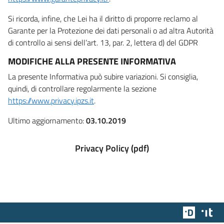
Si ricorda, infine, che Lei ha il diritto di proporre reclamo al
Garante per la Protezione dei dati personali o ad altra Autorità
di controllo ai sensi dell’art. 13, par. 2, lettera d) del GDPR
MODIFICHE ALLA PRESENTE INFORMATIVA
La presente Informativa può subire variazioni. Si consiglia,
quindi, di controllare regolarmente la sezione
https://www.privacy.ipzs.it
.
Ultimo aggiornamento:
03.10.2019
Privacy Policy (pdf)
Team Dig
Des