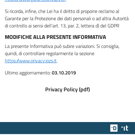
Si ricorda, infine, che Lei ha il diritto di proporre reclamo al
Garante per la Protezione dei dati personali o ad altra Autorità
di controllo ai sensi dell’art. 13, par. 2, lettera d) del GDPR
MODIFICHE ALLA PRESENTE INFORMATIVA
La presente Informativa può subire variazioni. Si consiglia,
quindi, di controllare regolarmente la sezione
https://www.privacy.ipzs.it
.
Ultimo aggiornamento:
03.10.2019
Privacy Policy (pdf)
Team Dig
Des