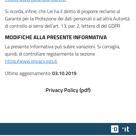
Si ricorda, infine, che Lei ha il diritto di proporre reclamo al
Garante per la Protezione dei dati personali o ad altra Autorità
di controllo ai sensi dell’art. 13, par. 2, lettera d) del GDPR
MODIFICHE ALLA PRESENTE INFORMATIVA
La presente Informativa può subire variazioni. Si consiglia,
quindi, di controllare regolarmente la sezione
https://www.privacy.ipzs.it
.
Ultimo aggiornamento:
03.10.2019
Privacy Policy (pdf)
Team Dig
Des