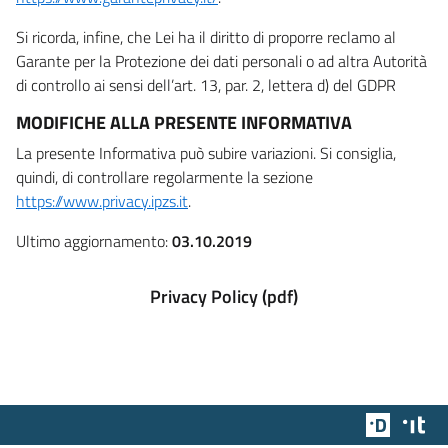
Si ricorda, infine, che Lei ha il diritto di proporre reclamo al
Garante per la Protezione dei dati personali o ad altra Autorità
di controllo ai sensi dell’art. 13, par. 2, lettera d) del GDPR
MODIFICHE ALLA PRESENTE INFORMATIVA
La presente Informativa può subire variazioni. Si consiglia,
quindi, di controllare regolarmente la sezione
https://www.privacy.ipzs.it
.
Ultimo aggiornamento:
03.10.2019
Privacy Policy (pdf)
Team Dig
Des