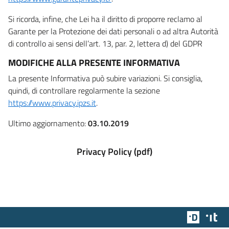
Si ricorda, infine, che Lei ha il diritto di proporre reclamo al
Garante per la Protezione dei dati personali o ad altra Autorità
di controllo ai sensi dell’art. 13, par. 2, lettera d) del GDPR
MODIFICHE ALLA PRESENTE INFORMATIVA
La presente Informativa può subire variazioni. Si consiglia,
quindi, di controllare regolarmente la sezione
https://www.privacy.ipzs.it
.
Ultimo aggiornamento:
03.10.2019
Privacy Policy (pdf)
Team Dig
Des