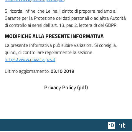
Si ricorda, infine, che Lei ha il diritto di proporre reclamo al
Garante per la Protezione dei dati personali o ad altra Autorità
di controllo ai sensi dell’art. 13, par. 2, lettera d) del GDPR
MODIFICHE ALLA PRESENTE INFORMATIVA
La presente Informativa può subire variazioni. Si consiglia,
quindi, di controllare regolarmente la sezione
https://www.privacy.ipzs.it
.
Ultimo aggiornamento:
03.10.2019
Privacy Policy (pdf)
Team Dig
Des