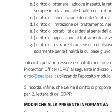
) diritto di ottenere, laddove inesatti, la 
sempre in relazione alle finalità del tratta
) diritto di cancellazione dei dati ("diritto a
) diritto di limitazione del trattamento, nei 
) diritto di portabilità dei dati ai sensi dell’a
) diritto di opposizione al trattamento ai se
) diritto di revocare il consenso in quals
solamente per le finalità la cui base giuridi
Tali diritti potranno essere esercitati mediante
Protection Officer (DPO) al seguente indirizzo:
o
rpd@pec.ipzs.it
utilizzando l’apposito modulo d
Si ricorda, infine, che Lei ha il diritto di propor
par. 2, lettera d) del GDPR
MODIFICHE ALLA PRESENTE INFORMATIVA