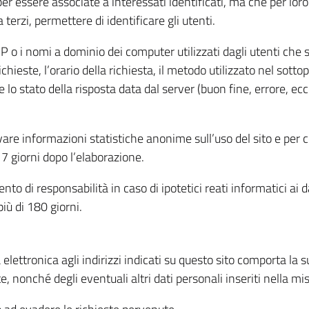
per essere associate a interessati identificati, ma che per lo
terzi, permettere di identificare gli utenti.
 IP o i nomi a dominio dei computer utilizzati dagli utenti che s
hieste, l’orario della richiesta, il metodo utilizzato nel sottop
 lo stato della risposta data dal server (buon fine, errore, ecc
cavare informazioni statistiche anonime sull’uso del sito e per
 giorni dopo l’elaborazione.
nto di responsabilità in caso di ipotetici reati informatici ai 
iù di 180 giorni.
a elettronica agli indirizzi indicati su questo sito comporta la 
, nonché degli eventuali altri dati personali inseriti nella mis