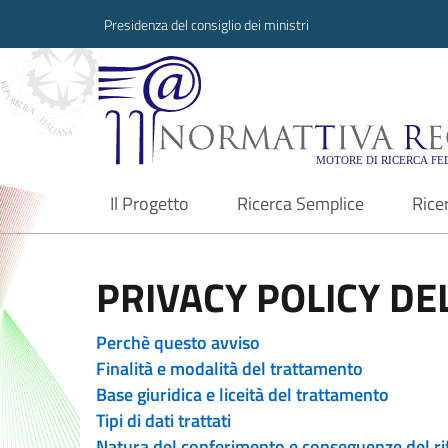
Presidenza del consiglio dei ministri
Normattiva Region
Il Progetto
Ricerca Semplice
Rice
current
PRIVACY POLICY DEL
Perchè questo avviso
Finalità e modalità del trattamento
Base giuridica e liceità del trattamento
Tipi di dati trattati
Natura del conferimento e conseguenze del ri