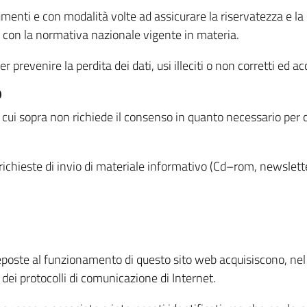
menti e con modalità volte ad assicurare la riservatezza e la s
à con la normativa nazionale vigente in materia.
prevenire la perdita dei dati, usi illeciti o non corretti ed ac
O
 di cui sopra non richiede il consenso in quanto necessario per
o richieste di invio di materiale informativo (Cd–rom, newsletter
eposte al funzionamento di questo sito web acquisiscono, nel c
 dei protocolli di comunicazione di Internet.