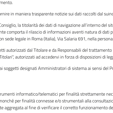
amento.
ire in maniera trasparente notizie sui dati raccolti dal suindic
nsiglio, la titolarità dei dati di navigazione all’interno del sit
te comporta il rilascio di informazioni aventi natura di dati per
, con sede legale in Roma (Italia), Via Salaria 691, nella per
getti autorizzati dal Titolare e da Responsabili del trattament
Titolari", autorizzati ad accedervi in forza di disposizioni di 
i dai soggetti designati Amministratori di sistema ai sensi de
strumenti informatico/telematici per finalità strettamente ne
nonché per finalità connesse e/o strumentali alla consultazion
 aggregata al fine di verificare il corretto funzionamento del