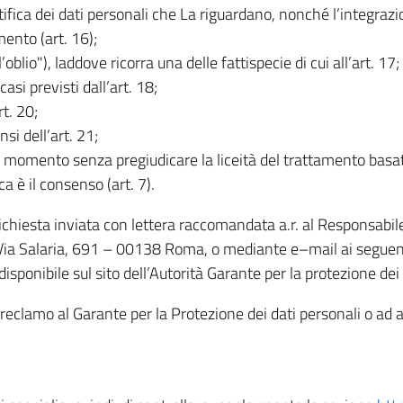
rettifica dei dati personali che La riguardano, nonché l’integraz
mento (art. 16);
ll’oblio"), laddove ricorra una delle fattispecie di cui all’art. 17;
casi previsti dall’art. 18;
rt. 20;
nsi dell’art. 21;
iasi momento senza pregiudicare la liceità del trattamento bas
ca è il consenso (art. 7).
 richiesta inviata con lettera raccomandata a.r. al Responsabi
 Via Salaria, 691 – 00138 Roma, o mediante e–mail ai seguenti 
isponibile sul sito dell’Autorità Garante per la protezione dei
re reclamo al Garante per la Protezione dei dati personali o ad al