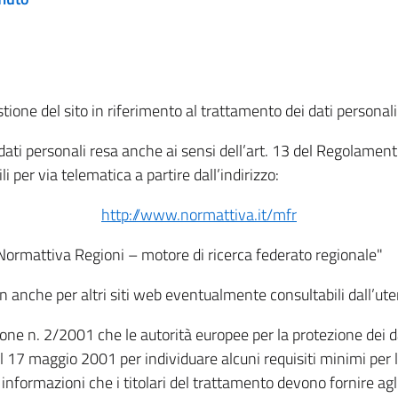
tione del sito in riferimento al trattamento dei dati personali
i dati personali resa anche ai sensi dell’art. 13 del Regolam
i per via telematica a partire dall’indirizzo:
http://www.normattiva.it/mfr
"Normattiva Regioni – motore di ricerca federato regionale"
non anche per altri siti web eventualmente consultabili dall’ute
e n. 2/2001 che le autorità europee per la protezione dei dati 
 17 maggio 2001 per individuare alcuni requisiti minimi per la
le informazioni che i titolari del trattamento devono fornire ag