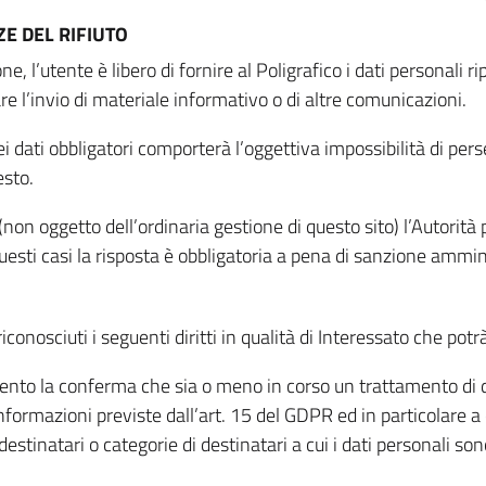
E DEL RIFIUTO
ne, l’utente è libero di fornire al Poligrafico i dati personali 
tare l’invio di materiale informativo o di altre comunicazioni.
 dati obbligatori comporterà l’oggettiva impossibilità di perseg
esto.
non oggetto dell’ordinaria gestione di questo sito) l’Autorità p
questi casi la risposta è obbligatoria a pena di sanzione ammin
riconosciuti i seguenti diritti in qualità di Interessato che potr
tamento la conferma che sia o meno in corso un trattamento di d
informazioni previste dall’art. 15 del GDPR ed in particolare a q
 destinatari o categorie di destinatari a cui i dati personali so