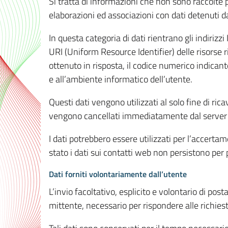
Si tratta di informazioni che non sono raccolte 
elaborazioni ed associazioni con dati detenuti da 
In questa categoria di dati rientrano gli indirizzi
URI (Uniform Resource Identifier) delle risorse ric
ottenuto in risposta, il codice numerico indicante
e all’ambiente informatico dell’utente.
Questi dati vengono utilizzati al solo fine di ri
vengono cancellati immediatamente dal server 7
I dati potrebbero essere utilizzati per l’accertame
stato i dati sui contatti web non persistono per p
Dati forniti volontariamente dall’utente
L’invio facoltativo, esplicito e volontario di post
mittente, necessario per rispondere alle richieste