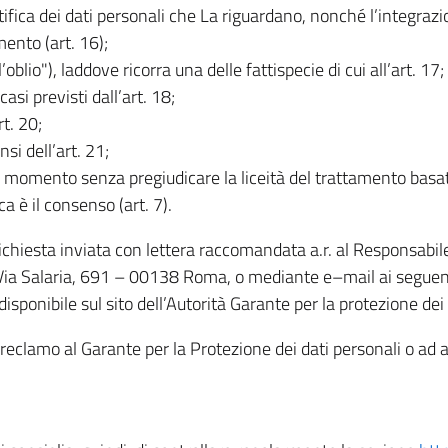
rettifica dei dati personali che La riguardano, nonché l’integraz
mento (art. 16);
ll’oblio"), laddove ricorra una delle fattispecie di cui all’art. 17;
casi previsti dall’art. 18;
rt. 20;
nsi dell’art. 21;
iasi momento senza pregiudicare la liceità del trattamento bas
ca è il consenso (art. 7).
 richiesta inviata con lettera raccomandata a.r. al Responsabi
 Via Salaria, 691 – 00138 Roma, o mediante e–mail ai seguenti 
isponibile sul sito dell’Autorità Garante per la protezione dei
re reclamo al Garante per la Protezione dei dati personali o ad al