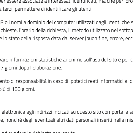
per essere associate a interessati identificati, ma che per lo
terzi, permettere di identificare gli utenti.
 IP o i nomi a dominio dei computer utilizzati dagli utenti che s
hieste, l’orario della richiesta, il metodo utilizzato nel sottop
 lo stato della risposta data dal server (buon fine, errore, ecc
cavare informazioni statistiche anonime sull’uso del sito e per
 giorni dopo l’elaborazione.
nto di responsabilità in caso di ipotetici reati informatici ai 
iù di 180 giorni.
a elettronica agli indirizzi indicati su questo sito comporta la 
, nonché degli eventuali altri dati personali inseriti nella mis