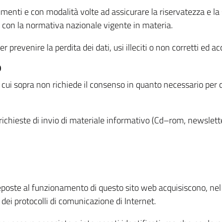
menti e con modalità volte ad assicurare la riservatezza e la s
à con la normativa nazionale vigente in materia.
prevenire la perdita dei dati, usi illeciti o non corretti ed ac
O
 di cui sopra non richiede il consenso in quanto necessario per
o richieste di invio di materiale informativo (Cd–rom, newsletter
eposte al funzionamento di questo sito web acquisiscono, nel c
 dei protocolli di comunicazione di Internet.