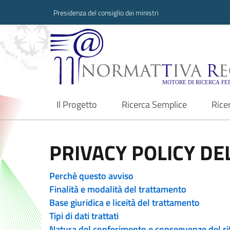
Presidenza del consiglio dei ministri
Normattiva Region
Il Progetto
Ricerca Semplice
Rice
current
PRIVACY POLICY DEL
Perchè questo avviso
Finalità e modalità del trattamento
Base giuridica e liceità del trattamento
Tipi di dati trattati
Natura del conferimento e conseguenze del ri