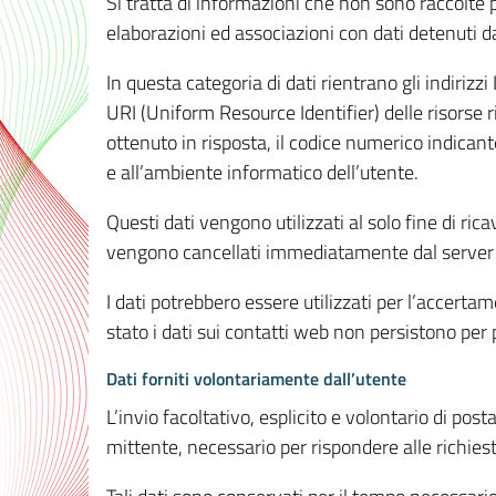
Si tratta di informazioni che non sono raccolte 
elaborazioni ed associazioni con dati detenuti da 
In questa categoria di dati rientrano gli indirizzi
URI (Uniform Resource Identifier) delle risorse ric
ottenuto in risposta, il codice numerico indicante
e all’ambiente informatico dell’utente.
Questi dati vengono utilizzati al solo fine di ri
vengono cancellati immediatamente dal server 7
I dati potrebbero essere utilizzati per l’accertame
stato i dati sui contatti web non persistono per p
Dati forniti volontariamente dall’utente
L’invio facoltativo, esplicito e volontario di post
mittente, necessario per rispondere alle richieste