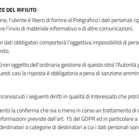
E DEL RIFIUTO
ne, l’utente è libero di fornire al Poligrafico i dati personali 
tare l’invio di materiale informativo o di altre comunicazioni.
 dati obbligatori comporterà l’oggettiva impossibilità di perseg
esto.
non oggetto dell’ordinaria gestione di questo sito) l’Autorità p
questi casi la risposta è obbligatoria a pena di sanzione ammin
riconosciuti i seguenti diritti in qualità di Interessato che potr
tamento la conferma che sia o meno in corso un trattamento di d
informazioni previste dall’art. 15 del GDPR ed in particolare a q
 destinatari o categorie di destinatari a cui i dati personali so