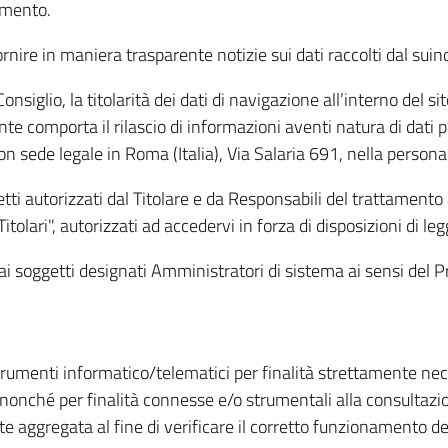
amento.
ire in maniera trasparente notizie sui dati raccolti dal suindic
nsiglio, la titolarità dei dati di navigazione all’interno del sit
te comporta il rilascio di informazioni aventi natura di dati per
, con sede legale in Roma (Italia), Via Salaria 691, nella per
getti autorizzati dal Titolare e da Responsabili del trattament
Titolari", autorizzati ad accedervi in forza di disposizioni di 
i dai soggetti designati Amministratori di sistema ai sensi de
strumenti informatico/telematici per finalità strettamente ne
nonché per finalità connesse e/o strumentali alla consultazion
 aggregata al fine di verificare il corretto funzionamento del