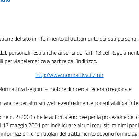
tione del sito in riferimento al trattamento dei dati personali
i dati personali resa anche ai sensi dell’art. 13 del Regolam
i per via telematica a partire dall’indirizzo:
http://www.normattiva.it/mfr
"Normattiva Regioni – motore di ricerca federato regionale"
non anche per altri siti web eventualmente consultabili dall’ute
e n. 2/2001 che le autorità europee per la protezione dei dati 
 17 maggio 2001 per individuare alcuni requisiti minimi per la
le informazioni che i titolari del trattamento devono fornire ag