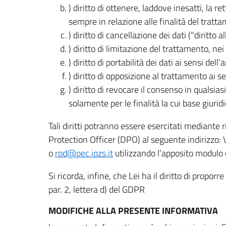
) diritto di ottenere, laddove inesatti, la 
sempre in relazione alle finalità del tratta
) diritto di cancellazione dei dati ("diritto a
) diritto di limitazione del trattamento, nei 
) diritto di portabilità dei dati ai sensi dell’a
) diritto di opposizione al trattamento ai se
) diritto di revocare il consenso in quals
solamente per le finalità la cui base giuridi
Tali diritti potranno essere esercitati mediante
Protection Officer (DPO) al seguente indirizzo:
o
rpd@pec.ipzs.it
utilizzando l’apposito modulo d
Si ricorda, infine, che Lei ha il diritto di propor
par. 2, lettera d) del GDPR
MODIFICHE ALLA PRESENTE INFORMATIVA