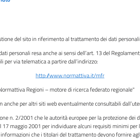
tione del sito in riferimento al trattamento dei dati personali
i dati personali resa anche ai sensi dell’art. 13 del Regolam
i per via telematica a partire dall’indirizzo:
http://www.normattiva.it/mfr
"Normattiva Regioni – motore di ricerca federato regionale"
non anche per altri siti web eventualmente consultabili dall’ute
e n. 2/2001 che le autorità europee per la protezione dei dati 
 17 maggio 2001 per individuare alcuni requisiti minimi per la
le informazioni che i titolari del trattamento devono fornire ag