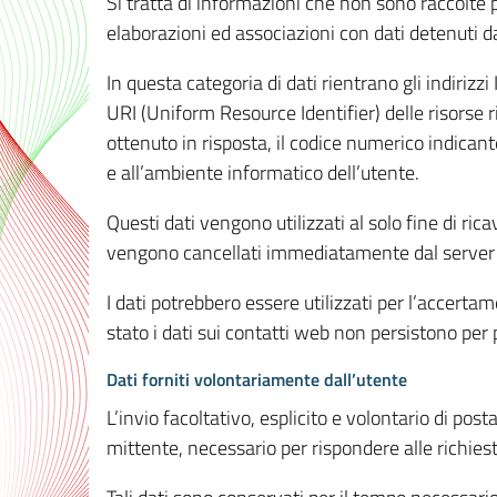
Si tratta di informazioni che non sono raccolte 
elaborazioni ed associazioni con dati detenuti da 
In questa categoria di dati rientrano gli indirizzi
URI (Uniform Resource Identifier) delle risorse ric
ottenuto in risposta, il codice numerico indicante
e all’ambiente informatico dell’utente.
Questi dati vengono utilizzati al solo fine di ri
vengono cancellati immediatamente dal server 7
I dati potrebbero essere utilizzati per l’accertame
stato i dati sui contatti web non persistono per p
Dati forniti volontariamente dall’utente
L’invio facoltativo, esplicito e volontario di post
mittente, necessario per rispondere alle richieste