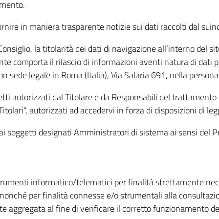
amento.
ire in maniera trasparente notizie sui dati raccolti dal suindic
nsiglio, la titolarità dei dati di navigazione all’interno del sit
te comporta il rilascio di informazioni aventi natura di dati per
, con sede legale in Roma (Italia), Via Salaria 691, nella per
getti autorizzati dal Titolare e da Responsabili del trattament
Titolari", autorizzati ad accedervi in forza di disposizioni di 
i dai soggetti designati Amministratori di sistema ai sensi de
strumenti informatico/telematici per finalità strettamente ne
nonché per finalità connesse e/o strumentali alla consultazion
 aggregata al fine di verificare il corretto funzionamento del