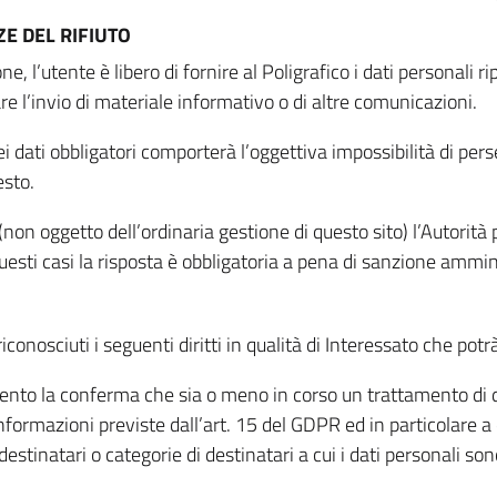
E DEL RIFIUTO
ne, l’utente è libero di fornire al Poligrafico i dati personali 
tare l’invio di materiale informativo o di altre comunicazioni.
 dati obbligatori comporterà l’oggettiva impossibilità di perseg
esto.
non oggetto dell’ordinaria gestione di questo sito) l’Autorità p
questi casi la risposta è obbligatoria a pena di sanzione ammin
riconosciuti i seguenti diritti in qualità di Interessato che potr
tamento la conferma che sia o meno in corso un trattamento di d
informazioni previste dall’art. 15 del GDPR ed in particolare a q
 destinatari o categorie di destinatari a cui i dati personali so