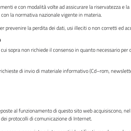
menti e con modalità volte ad assicurare la riservatezza e la s
à con la normativa nazionale vigente in materia.
prevenire la perdita dei dati, usi illeciti o non corretti ed ac
O
 di cui sopra non richiede il consenso in quanto necessario per
o richieste di invio di materiale informativo (Cd–rom, newsletter
eposte al funzionamento di questo sito web acquisiscono, nel c
 dei protocolli di comunicazione di Internet.