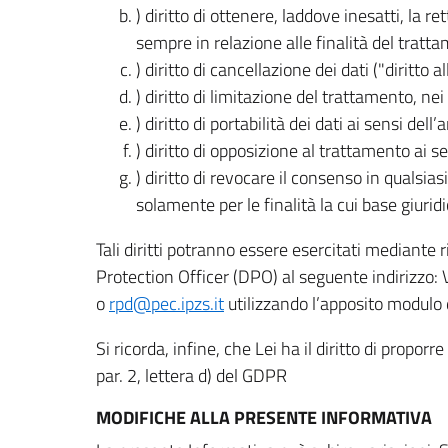
) diritto di ottenere, laddove inesatti, la 
sempre in relazione alle finalità del tratta
) diritto di cancellazione dei dati ("diritto a
) diritto di limitazione del trattamento, nei 
) diritto di portabilità dei dati ai sensi dell’a
) diritto di opposizione al trattamento ai se
) diritto di revocare il consenso in quals
solamente per le finalità la cui base giuridi
Tali diritti potranno essere esercitati mediante
Protection Officer (DPO) al seguente indirizzo:
o
rpd@pec.ipzs.it
utilizzando l’apposito modulo d
Si ricorda, infine, che Lei ha il diritto di propor
par. 2, lettera d) del GDPR
MODIFICHE ALLA PRESENTE INFORMATIVA