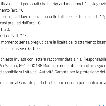
rettifica dei dati personali che La riguardano, nonché l’integraz
mento (art. 16);
ll’oblio"), laddove ricorra una delle fattispecie di cui all’art. 17;
casi previsti dall’art. 18;
rt. 20;
nsi dell’art. 21;
iasi momento senza pregiudicare la liceità del trattamento bas
ca è il consenso (art. 7).
 richiesta inviata con lettera raccomandata a.r. al Responsabi
 Via Salaria, 691 – 00138 Roma, o mediante e–mail ai seguenti 
isponibile sul sito dell’Autorità Garante per la protezione dei
re reclamo al Garante per la Protezione dei dati personali o ad al