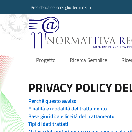
Presidenza del consiglio dei ministri
Normattiva Region
Il Progetto
Ricerca Semplice
Rice
current
PRIVACY POLICY DEL
Perchè questo avviso
Finalità e modalità del trattamento
Base giuridica e liceità del trattamento
Tipi di dati trattati
Natura del conferimento e conseguenze del ri