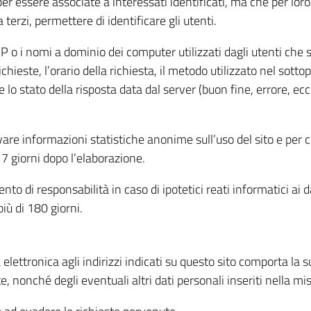
per essere associate a interessati identificati, ma che per lo
terzi, permettere di identificare gli utenti.
 IP o i nomi a dominio dei computer utilizzati dagli utenti che s
hieste, l’orario della richiesta, il metodo utilizzato nel sottop
 lo stato della risposta data dal server (buon fine, errore, ecc
cavare informazioni statistiche anonime sull’uso del sito e per
 giorni dopo l’elaborazione.
nto di responsabilità in caso di ipotetici reati informatici ai 
iù di 180 giorni.
a elettronica agli indirizzi indicati su questo sito comporta la 
, nonché degli eventuali altri dati personali inseriti nella mis