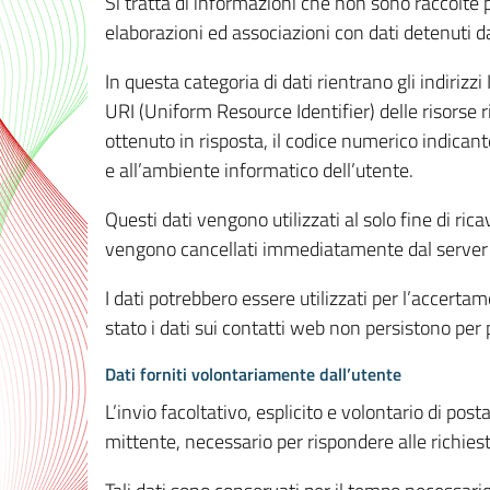
Si tratta di informazioni che non sono raccolte 
elaborazioni ed associazioni con dati detenuti da 
In questa categoria di dati rientrano gli indirizzi
URI (Uniform Resource Identifier) delle risorse ric
ottenuto in risposta, il codice numerico indicante
e all’ambiente informatico dell’utente.
Questi dati vengono utilizzati al solo fine di ri
vengono cancellati immediatamente dal server 7
I dati potrebbero essere utilizzati per l’accertame
stato i dati sui contatti web non persistono per p
Dati forniti volontariamente dall’utente
L’invio facoltativo, esplicito e volontario di post
mittente, necessario per rispondere alle richieste