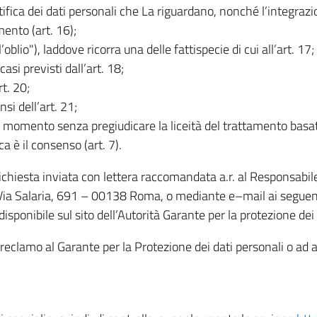
rettifica dei dati personali che La riguardano, nonché l’integraz
mento (art. 16);
ll’oblio"), laddove ricorra una delle fattispecie di cui all’art. 17;
casi previsti dall’art. 18;
rt. 20;
nsi dell’art. 21;
iasi momento senza pregiudicare la liceità del trattamento bas
ca è il consenso (art. 7).
 richiesta inviata con lettera raccomandata a.r. al Responsabi
 Via Salaria, 691 – 00138 Roma, o mediante e–mail ai seguenti 
isponibile sul sito dell’Autorità Garante per la protezione dei
re reclamo al Garante per la Protezione dei dati personali o ad al