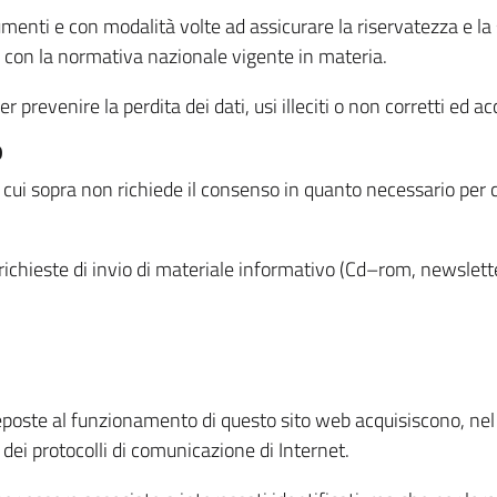
menti e con modalità volte ad assicurare la riservatezza e la s
à con la normativa nazionale vigente in materia.
prevenire la perdita dei dati, usi illeciti o non corretti ed ac
O
 di cui sopra non richiede il consenso in quanto necessario per
o richieste di invio di materiale informativo (Cd–rom, newsletter
eposte al funzionamento di questo sito web acquisiscono, nel c
 dei protocolli di comunicazione di Internet.