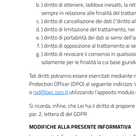
) diritto di ottenere, laddove inesatti, la 
sempre in relazione alle finalità del tratta
) diritto di cancellazione dei dati ("diritto a
) diritto di limitazione del trattamento, nei 
) diritto di portabilità dei dati ai sensi dell’a
) diritto di opposizione al trattamento ai se
) diritto di revocare il consenso in quals
solamente per le finalità la cui base giuridi
Tali diritti potranno essere esercitati mediante
Protection Officer (DPO) al seguente indirizzo:
o
rpd@pec.ipzs.it
utilizzando l’apposito modulo d
Si ricorda, infine, che Lei ha il diritto di propor
par. 2, lettera d) del GDPR
MODIFICHE ALLA PRESENTE INFORMATIVA