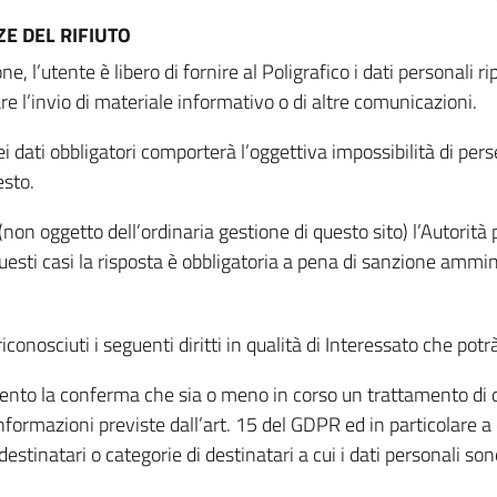
E DEL RIFIUTO
ne, l’utente è libero di fornire al Poligrafico i dati personali 
tare l’invio di materiale informativo o di altre comunicazioni.
 dati obbligatori comporterà l’oggettiva impossibilità di perseg
esto.
non oggetto dell’ordinaria gestione di questo sito) l’Autorità p
questi casi la risposta è obbligatoria a pena di sanzione ammin
riconosciuti i seguenti diritti in qualità di Interessato che potr
tamento la conferma che sia o meno in corso un trattamento di d
informazioni previste dall’art. 15 del GDPR ed in particolare a q
 destinatari o categorie di destinatari a cui i dati personali so