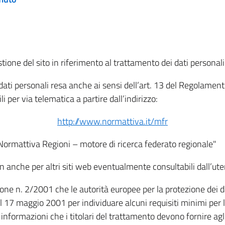
tione del sito in riferimento al trattamento dei dati personali
i dati personali resa anche ai sensi dell’art. 13 del Regolam
i per via telematica a partire dall’indirizzo:
http://www.normattiva.it/mfr
"Normattiva Regioni – motore di ricerca federato regionale"
non anche per altri siti web eventualmente consultabili dall’ute
e n. 2/2001 che le autorità europee per la protezione dei dati 
 17 maggio 2001 per individuare alcuni requisiti minimi per la
le informazioni che i titolari del trattamento devono fornire ag