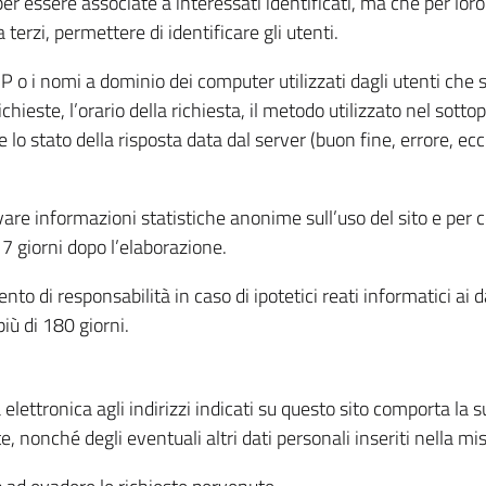
per essere associate a interessati identificati, ma che per lo
terzi, permettere di identificare gli utenti.
 IP o i nomi a dominio dei computer utilizzati dagli utenti che s
hieste, l’orario della richiesta, il metodo utilizzato nel sottop
 lo stato della risposta data dal server (buon fine, errore, ecc
cavare informazioni statistiche anonime sull’uso del sito e per
 giorni dopo l’elaborazione.
nto di responsabilità in caso di ipotetici reati informatici ai 
iù di 180 giorni.
a elettronica agli indirizzi indicati su questo sito comporta la 
, nonché degli eventuali altri dati personali inseriti nella mis