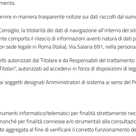
amento.
ire in maniera trasparente notizie sui dati raccolti dal suindic
nsiglio, la titolarità dei dati di navigazione all’interno del sit
te comporta il rilascio di informazioni aventi natura di dati per
, con sede legale in Roma (Italia), Via Salaria 691, nella per
getti autorizzati dal Titolare e da Responsabili del trattament
Titolari", autorizzati ad accedervi in forza di disposizioni di 
i dai soggetti designati Amministratori di sistema ai sensi de
strumenti informatico/telematici per finalità strettamente ne
nonché per finalità connesse e/o strumentali alla consultazion
 aggregata al fine di verificare il corretto funzionamento del