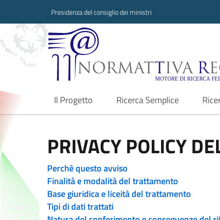
Presidenza del consiglio dei ministri
Normattiva Region
Il Progetto
Ricerca Semplice
Rice
current
PRIVACY POLICY DEL
Perchè questo avviso
Finalità e modalità del trattamento
Base giuridica e liceità del trattamento
Tipi di dati trattati
Natura del conferimento e conseguenze del ri