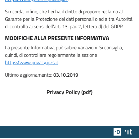
Si ricorda, infine, che Lei ha il diritto di proporre reclamo al
Garante per la Protezione dei dati personali o ad altra Autorità
di controllo ai sensi dell’art. 13, par. 2, lettera d) del GDPR
MODIFICHE ALLA PRESENTE INFORMATIVA
La presente Informativa può subire variazioni. Si consiglia,
quindi, di controllare regolarmente la sezione
https://www.privacy.ipzs.it
.
Ultimo aggiornamento:
03.10.2019
Privacy Policy (pdf)
Team Dig
Des