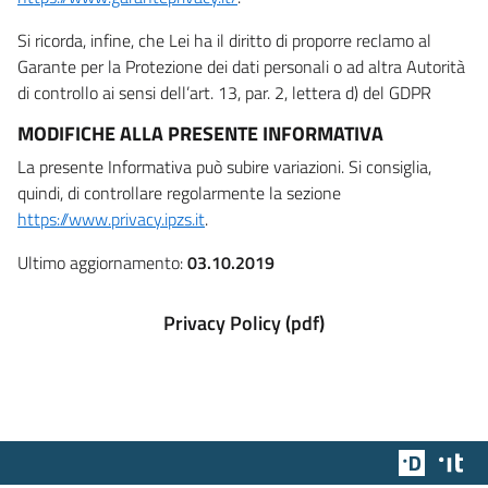
Si ricorda, infine, che Lei ha il diritto di proporre reclamo al
Garante per la Protezione dei dati personali o ad altra Autorità
di controllo ai sensi dell’art. 13, par. 2, lettera d) del GDPR
MODIFICHE ALLA PRESENTE INFORMATIVA
La presente Informativa può subire variazioni. Si consiglia,
quindi, di controllare regolarmente la sezione
https://www.privacy.ipzs.it
.
Ultimo aggiornamento:
03.10.2019
Privacy Policy (pdf)
Team Dig
Des