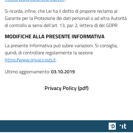
Si ricorda, infine, che Lei ha il diritto di proporre reclamo al
Garante per la Protezione dei dati personali o ad altra Autorità
di controllo ai sensi dell’art. 13, par. 2, lettera d) del GDPR
MODIFICHE ALLA PRESENTE INFORMATIVA
La presente Informativa può subire variazioni. Si consiglia,
quindi, di controllare regolarmente la sezione
https://www.privacy.ipzs.it
.
Ultimo aggiornamento:
03.10.2019
Privacy Policy (pdf)
Team Dig
Des