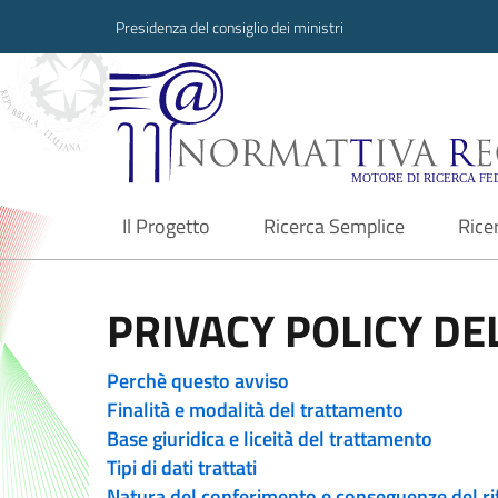
Presidenza del consiglio dei ministri
Normattiva Region
Il Progetto
Ricerca Semplice
Rice
current
PRIVACY POLICY DEL
Perchè questo avviso
Finalità e modalità del trattamento
Base giuridica e liceità del trattamento
Tipi di dati trattati
Natura del conferimento e conseguenze del ri