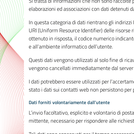
Si tratta di informazioni che non sono raccolte 
elaborazioni ed associazioni con dati detenuti da 
In questa categoria di dati rientrano gli indirizzi
URI (Uniform Resource Identifier) delle risorse ric
ottenuto in risposta, il codice numerico indicante
e all’ambiente informatico dell’utente.
Questi dati vengono utilizzati al solo fine di ri
vengono cancellati immediatamente dal server 7
I dati potrebbero essere utilizzati per l’accertame
stato i dati sui contatti web non persistono per p
Dati forniti volontariamente dall’utente
L’invio facoltativo, esplicito e volontario di post
mittente, necessario per rispondere alle richieste