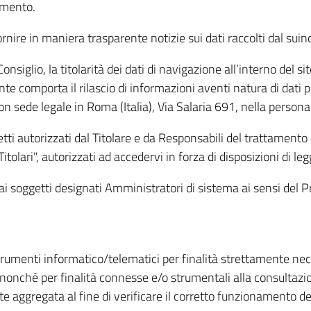
amento.
ire in maniera trasparente notizie sui dati raccolti dal suindic
nsiglio, la titolarità dei dati di navigazione all’interno del sit
te comporta il rilascio di informazioni aventi natura di dati per
, con sede legale in Roma (Italia), Via Salaria 691, nella per
getti autorizzati dal Titolare e da Responsabili del trattament
Titolari", autorizzati ad accedervi in forza di disposizioni di 
i dai soggetti designati Amministratori di sistema ai sensi de
strumenti informatico/telematici per finalità strettamente ne
nonché per finalità connesse e/o strumentali alla consultazion
 aggregata al fine di verificare il corretto funzionamento del