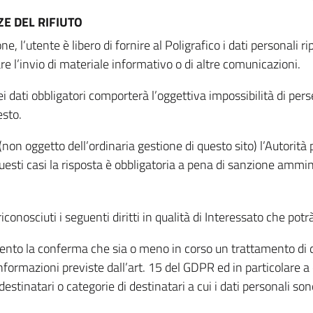
E DEL RIFIUTO
ne, l’utente è libero di fornire al Poligrafico i dati personali 
tare l’invio di materiale informativo o di altre comunicazioni.
 dati obbligatori comporterà l’oggettiva impossibilità di perseg
esto.
non oggetto dell’ordinaria gestione di questo sito) l’Autorità p
questi casi la risposta è obbligatoria a pena di sanzione ammin
riconosciuti i seguenti diritti in qualità di Interessato che potr
tamento la conferma che sia o meno in corso un trattamento di d
informazioni previste dall’art. 15 del GDPR ed in particolare a q
 destinatari o categorie di destinatari a cui i dati personali so