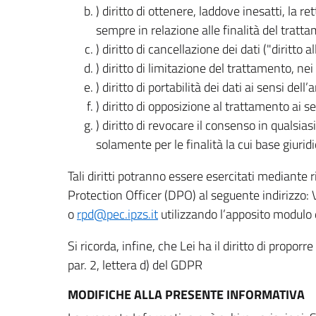
) diritto di ottenere, laddove inesatti, la 
sempre in relazione alle finalità del tratta
) diritto di cancellazione dei dati ("diritto a
) diritto di limitazione del trattamento, nei 
) diritto di portabilità dei dati ai sensi dell’a
) diritto di opposizione al trattamento ai se
) diritto di revocare il consenso in quals
solamente per le finalità la cui base giuridi
Tali diritti potranno essere esercitati mediante
Protection Officer (DPO) al seguente indirizzo:
o
rpd@pec.ipzs.it
utilizzando l’apposito modulo d
Si ricorda, infine, che Lei ha il diritto di propor
par. 2, lettera d) del GDPR
MODIFICHE ALLA PRESENTE INFORMATIVA