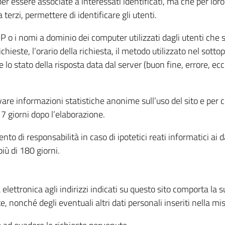
per essere associate a interessati identificati, ma che per lo
terzi, permettere di identificare gli utenti.
 IP o i nomi a dominio dei computer utilizzati dagli utenti che s
hieste, l’orario della richiesta, il metodo utilizzato nel sottop
 lo stato della risposta data dal server (buon fine, errore, ecc
cavare informazioni statistiche anonime sull’uso del sito e per
 giorni dopo l’elaborazione.
nto di responsabilità in caso di ipotetici reati informatici ai 
iù di 180 giorni.
a elettronica agli indirizzi indicati su questo sito comporta la 
, nonché degli eventuali altri dati personali inseriti nella mis