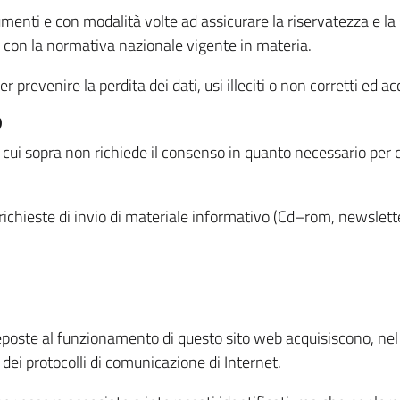
menti e con modalità volte ad assicurare la riservatezza e la s
à con la normativa nazionale vigente in materia.
prevenire la perdita dei dati, usi illeciti o non corretti ed ac
O
 di cui sopra non richiede il consenso in quanto necessario per
o richieste di invio di materiale informativo (Cd–rom, newsletter
eposte al funzionamento di questo sito web acquisiscono, nel c
 dei protocolli di comunicazione di Internet.