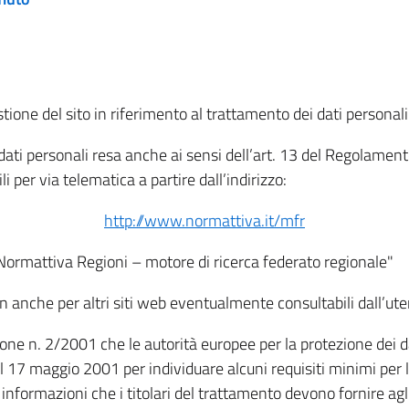
tione del sito in riferimento al trattamento dei dati personali
i dati personali resa anche ai sensi dell’art. 13 del Regolam
i per via telematica a partire dall’indirizzo:
http://www.normattiva.it/mfr
"Normattiva Regioni – motore di ricerca federato regionale"
non anche per altri siti web eventualmente consultabili dall’ute
e n. 2/2001 che le autorità europee per la protezione dei dati 
 17 maggio 2001 per individuare alcuni requisiti minimi per la
le informazioni che i titolari del trattamento devono fornire ag