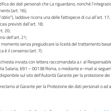
rettifica dei dati personali che La riguardano, nonché l’integraz
mento (art. 16);
ll’oblio"), laddove ricorra una delle fattispecie di cui all’art. 17;
casi previsti dall’art. 18;
rt. 20;
nsi dell’art. 21;
iasi momento senza pregiudicare la liceità del trattamento bas
ca è il consenso (art. 7).
 richiesta inviata con lettera raccomandata a.r. al Responsabi
 Via Salaria, 691 – 00138 Roma, o mediante e–mail ai seguenti 
isponibile sul sito dell’Autorità Garante per la protezione dei
re reclamo al Garante per la Protezione dei dati personali o ad al