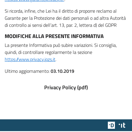
Si ricorda, infine, che Lei ha il diritto di proporre reclamo al
Garante per la Protezione dei dati personali o ad altra Autorità
di controllo ai sensi dell’art. 13, par. 2, lettera d) del GDPR
MODIFICHE ALLA PRESENTE INFORMATIVA
La presente Informativa può subire variazioni. Si consiglia,
quindi, di controllare regolarmente la sezione
https://www.privacy.ipzs.it
.
Ultimo aggiornamento:
03.10.2019
Privacy Policy (pdf)
Team Dig
Des