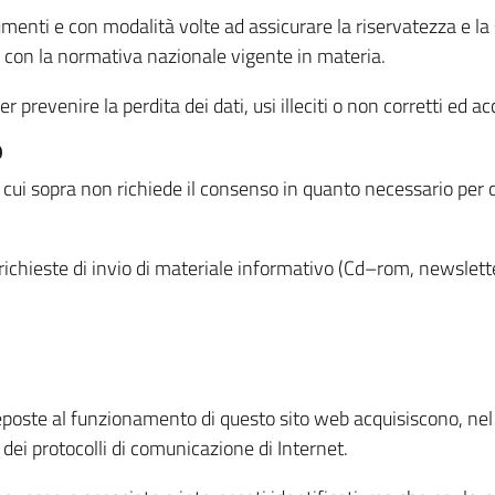
menti e con modalità volte ad assicurare la riservatezza e la s
à con la normativa nazionale vigente in materia.
prevenire la perdita dei dati, usi illeciti o non corretti ed ac
O
 di cui sopra non richiede il consenso in quanto necessario per
o richieste di invio di materiale informativo (Cd–rom, newsletter
eposte al funzionamento di questo sito web acquisiscono, nel c
 dei protocolli di comunicazione di Internet.