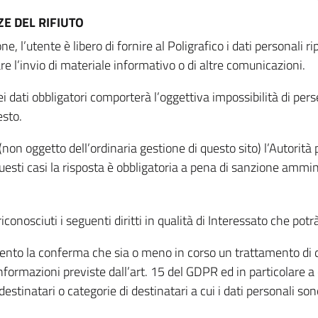
E DEL RIFIUTO
ne, l’utente è libero di fornire al Poligrafico i dati personali 
tare l’invio di materiale informativo o di altre comunicazioni.
 dati obbligatori comporterà l’oggettiva impossibilità di perseg
esto.
non oggetto dell’ordinaria gestione di questo sito) l’Autorità p
questi casi la risposta è obbligatoria a pena di sanzione ammin
riconosciuti i seguenti diritti in qualità di Interessato che potr
tamento la conferma che sia o meno in corso un trattamento di d
informazioni previste dall’art. 15 del GDPR ed in particolare a q
 destinatari o categorie di destinatari a cui i dati personali so