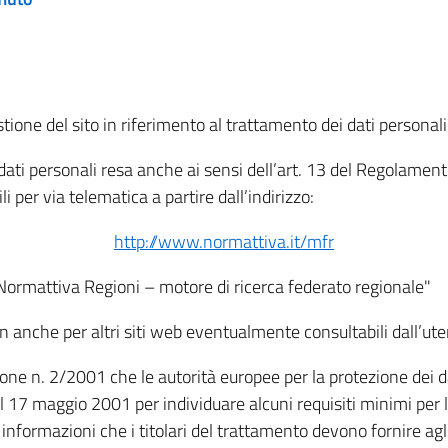
tione del sito in riferimento al trattamento dei dati personali
i dati personali resa anche ai sensi dell’art. 13 del Regolam
i per via telematica a partire dall’indirizzo:
http://www.normattiva.it/mfr
"Normattiva Regioni – motore di ricerca federato regionale"
non anche per altri siti web eventualmente consultabili dall’ute
e n. 2/2001 che le autorità europee per la protezione dei dati 
 17 maggio 2001 per individuare alcuni requisiti minimi per la
le informazioni che i titolari del trattamento devono fornire ag