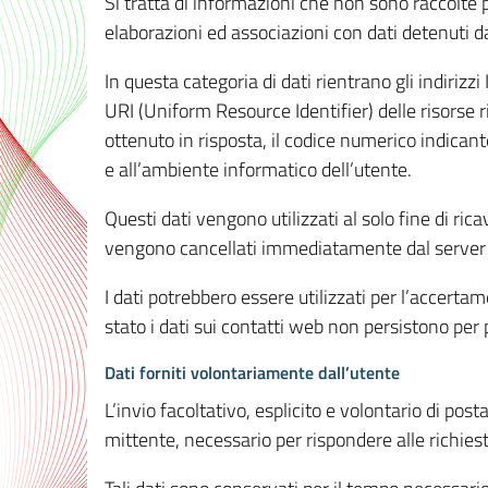
Si tratta di informazioni che non sono raccolte 
elaborazioni ed associazioni con dati detenuti da 
In questa categoria di dati rientrano gli indirizzi
URI (Uniform Resource Identifier) delle risorse ric
ottenuto in risposta, il codice numerico indicante
e all’ambiente informatico dell’utente.
Questi dati vengono utilizzati al solo fine di ri
vengono cancellati immediatamente dal server 7
I dati potrebbero essere utilizzati per l’accertame
stato i dati sui contatti web non persistono per p
Dati forniti volontariamente dall’utente
L’invio facoltativo, esplicito e volontario di post
mittente, necessario per rispondere alle richieste