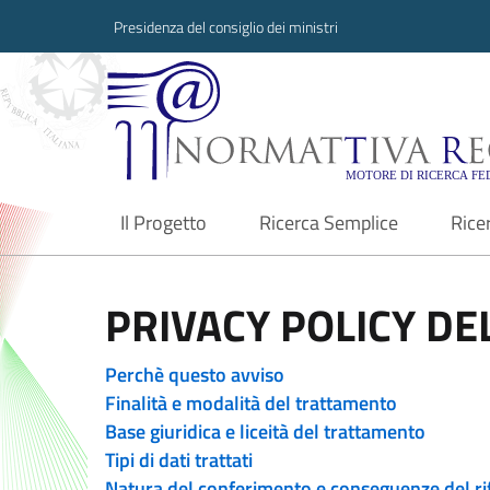
Presidenza del consiglio dei ministri
Normattiva Region
Il Progetto
Ricerca Semplice
Rice
current
PRIVACY POLICY DEL
Perchè questo avviso
Finalità e modalità del trattamento
Base giuridica e liceità del trattamento
Tipi di dati trattati
Natura del conferimento e conseguenze del ri