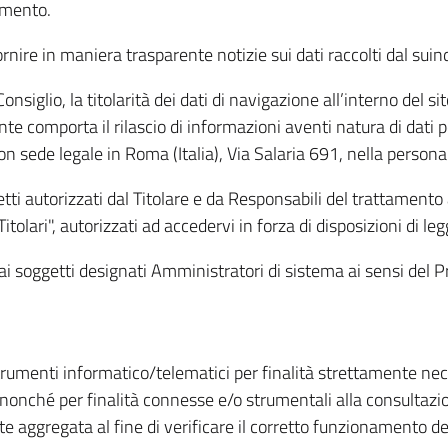
amento.
ire in maniera trasparente notizie sui dati raccolti dal suindic
nsiglio, la titolarità dei dati di navigazione all’interno del sit
te comporta il rilascio di informazioni aventi natura di dati per
, con sede legale in Roma (Italia), Via Salaria 691, nella per
getti autorizzati dal Titolare e da Responsabili del trattament
Titolari", autorizzati ad accedervi in forza di disposizioni di 
i dai soggetti designati Amministratori di sistema ai sensi de
strumenti informatico/telematici per finalità strettamente ne
nonché per finalità connesse e/o strumentali alla consultazion
 aggregata al fine di verificare il corretto funzionamento del