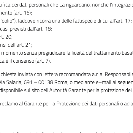
rettifica dei dati personali che La riguardano, nonché l’integraz
mento (art. 16);
ll’oblio"), laddove ricorra una delle fattispecie di cui all’art. 17;
casi previsti dall’art. 18;
rt. 20;
nsi dell’art. 21;
iasi momento senza pregiudicare la liceità del trattamento bas
ca è il consenso (art. 7).
 richiesta inviata con lettera raccomandata a.r. al Responsabi
 Via Salaria, 691 – 00138 Roma, o mediante e–mail ai seguenti 
isponibile sul sito dell’Autorità Garante per la protezione dei
re reclamo al Garante per la Protezione dei dati personali o ad al