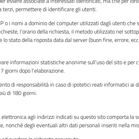
per essere associate a interessati identificati, ma che per lo
terzi, permettere di identificare gli utenti.
 IP o i nomi a dominio dei computer utilizzati dagli utenti che s
hieste, l’orario della richiesta, il metodo utilizzato nel sottop
 lo stato della risposta data dal server (buon fine, errore, ecc
cavare informazioni statistiche anonime sull’uso del sito e per
 giorni dopo l’elaborazione.
nto di responsabilità in caso di ipotetici reati informatici ai 
iù di 180 giorni.
a elettronica agli indirizzi indicati su questo sito comporta la 
, nonché degli eventuali altri dati personali inseriti nella mis