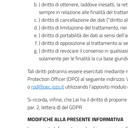
) diritto di ottenere, laddove inesatti, la 
sempre in relazione alle finalità del tratta
) diritto di cancellazione dei dati ("diritto a
) diritto di limitazione del trattamento, nei 
) diritto di portabilità dei dati ai sensi dell’a
) diritto di opposizione al trattamento ai se
) diritto di revocare il consenso in quals
solamente per le finalità la cui base giuridi
Tali diritti potranno essere esercitati mediante
Protection Officer (DPO) al seguente indirizzo:
o
rpd@pec.ipzs.it
utilizzando l’apposito modulo d
Si ricorda, infine, che Lei ha il diritto di propor
par. 2, lettera d) del GDPR
MODIFICHE ALLA PRESENTE INFORMATIVA