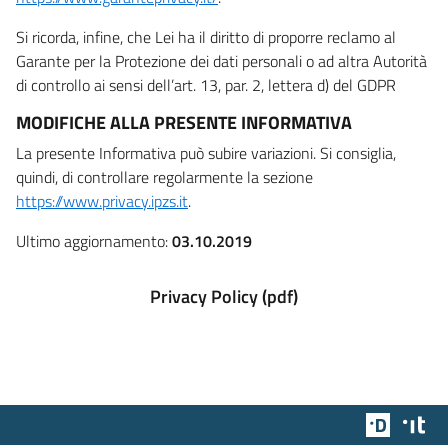
Si ricorda, infine, che Lei ha il diritto di proporre reclamo al
Garante per la Protezione dei dati personali o ad altra Autorità
di controllo ai sensi dell’art. 13, par. 2, lettera d) del GDPR
MODIFICHE ALLA PRESENTE INFORMATIVA
La presente Informativa può subire variazioni. Si consiglia,
quindi, di controllare regolarmente la sezione
https://www.privacy.ipzs.it
.
Ultimo aggiornamento:
03.10.2019
Privacy Policy (pdf)
Team Dig
Des