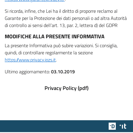
Si ricorda, infine, che Lei ha il diritto di proporre reclamo al
Garante per la Protezione dei dati personali o ad altra Autorità
di controllo ai sensi dell’art. 13, par. 2, lettera d) del GDPR
MODIFICHE ALLA PRESENTE INFORMATIVA
La presente Informativa può subire variazioni. Si consiglia,
quindi, di controllare regolarmente la sezione
https://www.privacy.ipzs.it
.
Ultimo aggiornamento:
03.10.2019
Privacy Policy (pdf)
Team Dig
Des