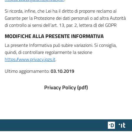
Si ricorda, infine, che Lei ha il diritto di proporre reclamo al
Garante per la Protezione dei dati personali o ad altra Autorità
di controllo ai sensi dell’art. 13, par. 2, lettera d) del GDPR
MODIFICHE ALLA PRESENTE INFORMATIVA
La presente Informativa può subire variazioni. Si consiglia,
quindi, di controllare regolarmente la sezione
https://www.privacy.ipzs.it
.
Ultimo aggiornamento:
03.10.2019
Privacy Policy (pdf)
Team Dig
Des