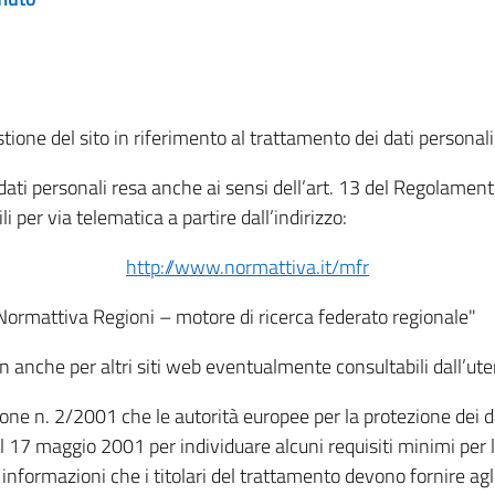
tione del sito in riferimento al trattamento dei dati personali
i dati personali resa anche ai sensi dell’art. 13 del Regolam
i per via telematica a partire dall’indirizzo:
http://www.normattiva.it/mfr
"Normattiva Regioni – motore di ricerca federato regionale"
non anche per altri siti web eventualmente consultabili dall’ute
e n. 2/2001 che le autorità europee per la protezione dei dati 
 17 maggio 2001 per individuare alcuni requisiti minimi per la
le informazioni che i titolari del trattamento devono fornire ag