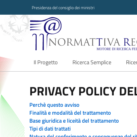
Presidenza del consiglio dei ministri
Normattiva Region
Il Progetto
Ricerca Semplice
Rice
current
PRIVACY POLICY DEL
Perchè questo avviso
Finalità e modalità del trattamento
Base giuridica e liceità del trattamento
Tipi di dati trattati
Natura del conferimento e conseguenze del ri