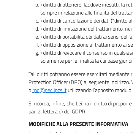
) diritto di ottenere, laddove inesatti, la 
sempre in relazione alle finalità del tratta
) diritto di cancellazione dei dati ("diritto a
) diritto di limitazione del trattamento, nei 
) diritto di portabilità dei dati ai sensi dell’a
) diritto di opposizione al trattamento ai se
) diritto di revocare il consenso in quals
solamente per le finalità la cui base giuridi
Tali diritti potranno essere esercitati mediante
Protection Officer (DPO) al seguente indirizzo:
o
rpd@pec.ipzs.it
utilizzando l’apposito modulo d
Si ricorda, infine, che Lei ha il diritto di propor
par. 2, lettera d) del GDPR
MODIFICHE ALLA PRESENTE INFORMATIVA