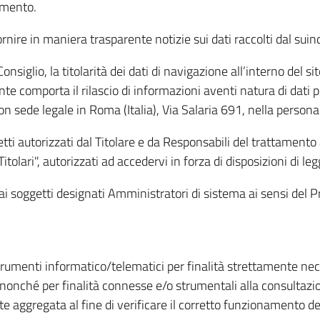
amento.
ire in maniera trasparente notizie sui dati raccolti dal suindic
nsiglio, la titolarità dei dati di navigazione all’interno del sit
te comporta il rilascio di informazioni aventi natura di dati per
, con sede legale in Roma (Italia), Via Salaria 691, nella per
getti autorizzati dal Titolare e da Responsabili del trattament
Titolari", autorizzati ad accedervi in forza di disposizioni di 
i dai soggetti designati Amministratori di sistema ai sensi de
strumenti informatico/telematici per finalità strettamente ne
nonché per finalità connesse e/o strumentali alla consultazion
 aggregata al fine di verificare il corretto funzionamento del