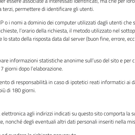
per essere associate a interessati identificati, ma che per lo
terzi, permettere di identificare gli utenti.
 IP o i nomi a dominio dei computer utilizzati dagli utenti che s
hieste, l’orario della richiesta, il metodo utilizzato nel sottop
 lo stato della risposta data dal server (buon fine, errore, ecc
cavare informazioni statistiche anonime sull’uso del sito e per
 giorni dopo l’elaborazione.
nto di responsabilità in caso di ipotetici reati informatici ai 
iù di 180 giorni.
a elettronica agli indirizzi indicati su questo sito comporta la 
, nonché degli eventuali altri dati personali inseriti nella mis