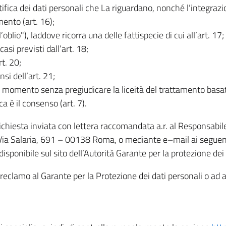
rettifica dei dati personali che La riguardano, nonché l’integraz
mento (art. 16);
ll’oblio"), laddove ricorra una delle fattispecie di cui all’art. 17;
casi previsti dall’art. 18;
rt. 20;
nsi dell’art. 21;
iasi momento senza pregiudicare la liceità del trattamento bas
ca è il consenso (art. 7).
 richiesta inviata con lettera raccomandata a.r. al Responsabi
 Via Salaria, 691 – 00138 Roma, o mediante e–mail ai seguenti 
isponibile sul sito dell’Autorità Garante per la protezione dei
re reclamo al Garante per la Protezione dei dati personali o ad al