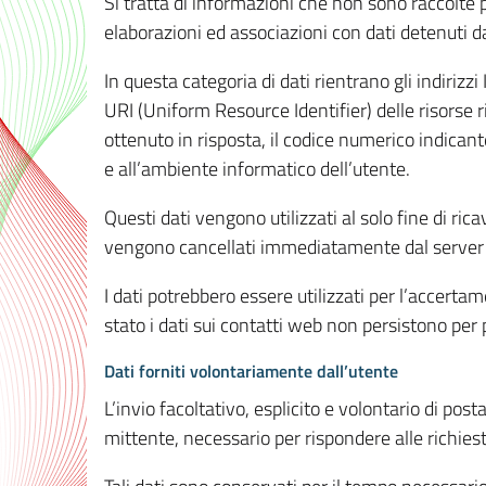
Si tratta di informazioni che non sono raccolte 
elaborazioni ed associazioni con dati detenuti da 
In questa categoria di dati rientrano gli indirizzi
URI (Uniform Resource Identifier) delle risorse ric
ottenuto in risposta, il codice numerico indicante
e all’ambiente informatico dell’utente.
Questi dati vengono utilizzati al solo fine di ri
vengono cancellati immediatamente dal server 7
I dati potrebbero essere utilizzati per l’accertame
stato i dati sui contatti web non persistono per p
Dati forniti volontariamente dall’utente
L’invio facoltativo, esplicito e volontario di post
mittente, necessario per rispondere alle richieste