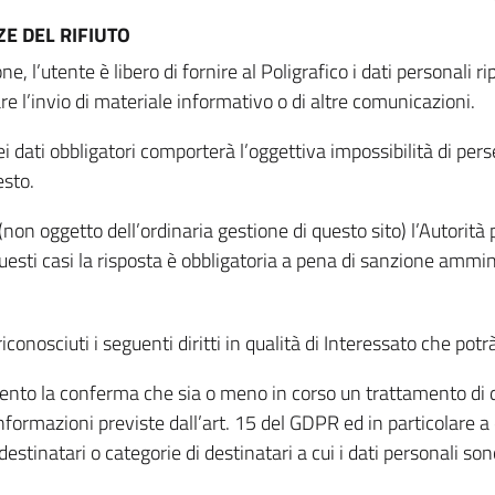
E DEL RIFIUTO
ne, l’utente è libero di fornire al Poligrafico i dati personali 
tare l’invio di materiale informativo o di altre comunicazioni.
 dati obbligatori comporterà l’oggettiva impossibilità di perseg
esto.
non oggetto dell’ordinaria gestione di questo sito) l’Autorità p
questi casi la risposta è obbligatoria a pena di sanzione ammin
riconosciuti i seguenti diritti in qualità di Interessato che potr
tamento la conferma che sia o meno in corso un trattamento di d
informazioni previste dall’art. 15 del GDPR ed in particolare a q
 destinatari o categorie di destinatari a cui i dati personali so