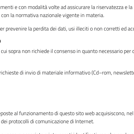
menti e con modalità volte ad assicurare la riservatezza e la s
à con la normativa nazionale vigente in materia.
prevenire la perdita dei dati, usi illeciti o non corretti ed ac
O
 di cui sopra non richiede il consenso in quanto necessario per
o richieste di invio di materiale informativo (Cd–rom, newsletter
eposte al funzionamento di questo sito web acquisiscono, nel c
 dei protocolli di comunicazione di Internet.