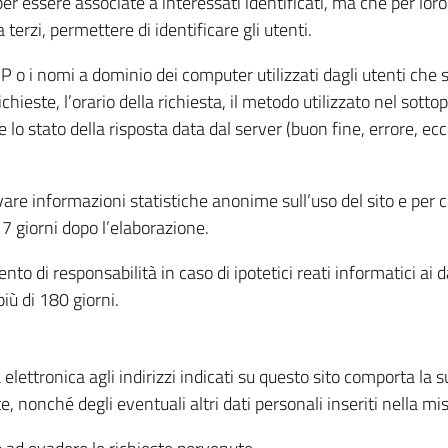
per essere associate a interessati identificati, ma che per lo
terzi, permettere di identificare gli utenti.
 IP o i nomi a dominio dei computer utilizzati dagli utenti che s
hieste, l’orario della richiesta, il metodo utilizzato nel sottop
 lo stato della risposta data dal server (buon fine, errore, ecc
cavare informazioni statistiche anonime sull’uso del sito e per
 giorni dopo l’elaborazione.
nto di responsabilità in caso di ipotetici reati informatici ai 
iù di 180 giorni.
a elettronica agli indirizzi indicati su questo sito comporta la 
, nonché degli eventuali altri dati personali inseriti nella mis