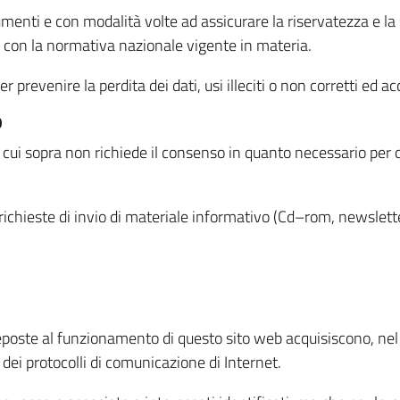
menti e con modalità volte ad assicurare la riservatezza e la s
à con la normativa nazionale vigente in materia.
prevenire la perdita dei dati, usi illeciti o non corretti ed ac
O
 di cui sopra non richiede il consenso in quanto necessario per
o richieste di invio di materiale informativo (Cd–rom, newsletter
eposte al funzionamento di questo sito web acquisiscono, nel c
 dei protocolli di comunicazione di Internet.