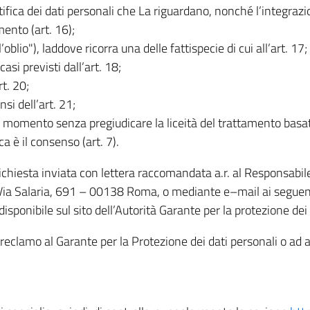
rettifica dei dati personali che La riguardano, nonché l’integraz
mento (art. 16);
ll’oblio"), laddove ricorra una delle fattispecie di cui all’art. 17;
casi previsti dall’art. 18;
rt. 20;
nsi dell’art. 21;
iasi momento senza pregiudicare la liceità del trattamento bas
ca è il consenso (art. 7).
 richiesta inviata con lettera raccomandata a.r. al Responsabi
 Via Salaria, 691 – 00138 Roma, o mediante e–mail ai seguenti 
isponibile sul sito dell’Autorità Garante per la protezione dei
re reclamo al Garante per la Protezione dei dati personali o ad al