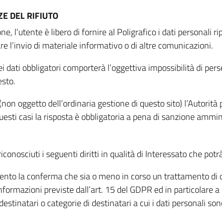
E DEL RIFIUTO
ne, l’utente è libero di fornire al Poligrafico i dati personali 
tare l’invio di materiale informativo o di altre comunicazioni.
 dati obbligatori comporterà l’oggettiva impossibilità di perseg
esto.
non oggetto dell’ordinaria gestione di questo sito) l’Autorità p
questi casi la risposta è obbligatoria a pena di sanzione ammin
riconosciuti i seguenti diritti in qualità di Interessato che potr
tamento la conferma che sia o meno in corso un trattamento di d
informazioni previste dall’art. 15 del GDPR ed in particolare a q
 destinatari o categorie di destinatari a cui i dati personali so