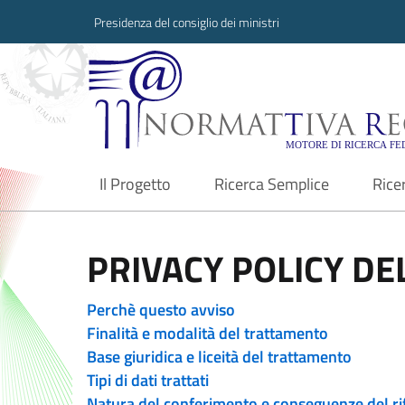
Presidenza del consiglio dei ministri
Normattiva Region
Il Progetto
Ricerca Semplice
Rice
current
PRIVACY POLICY DEL
Perchè questo avviso
Finalità e modalità del trattamento
Base giuridica e liceità del trattamento
Tipi di dati trattati
Natura del conferimento e conseguenze del ri