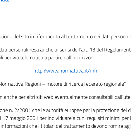
tione del sito in riferimento al trattamento dei dati personali
i dati personali resa anche ai sensi dell’art. 13 del Regolam
i per via telematica a partire dall’indirizzo:
http://www.normattiva.it/mfr
"Normattiva Regioni – motore di ricerca federato regionale"
non anche per altri siti web eventualmente consultabili dall’ute
e n. 2/2001 che le autorità europee per la protezione dei dati 
 17 maggio 2001 per individuare alcuni requisiti minimi per la
le informazioni che i titolari del trattamento devono fornire ag