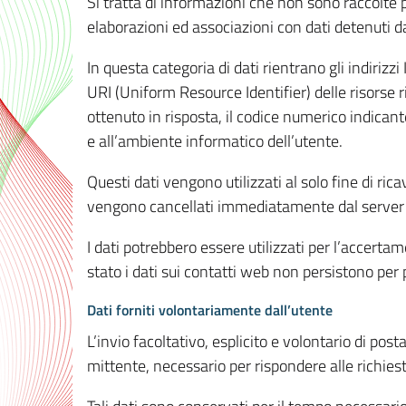
Si tratta di informazioni che non sono raccolte 
elaborazioni ed associazioni con dati detenuti da 
In questa categoria di dati rientrano gli indirizzi
URI (Uniform Resource Identifier) delle risorse ric
ottenuto in risposta, il codice numerico indicante
e all’ambiente informatico dell’utente.
Questi dati vengono utilizzati al solo fine di ri
vengono cancellati immediatamente dal server 7
I dati potrebbero essere utilizzati per l’accertame
stato i dati sui contatti web non persistono per p
Dati forniti volontariamente dall’utente
L’invio facoltativo, esplicito e volontario di post
mittente, necessario per rispondere alle richieste