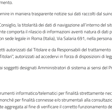
amento.
ire in maniera trasparente notizie sui dati raccolti dal suindic
nsiglio, la titolarità dei dati di navigazione all’interno del sit
te comporta il rilascio di informazioni aventi natura di dati per
, con sede legale in Roma (Italia), Via Salaria 691, nella per
getti autorizzati dal Titolare e da Responsabili del trattament
Titolari", autorizzati ad accedervi in forza di disposizioni di 
i dai soggetti designati Amministratori di sistema ai sensi de
strumenti informatico/telematici per finalità strettamente ne
nonché per finalità connesse e/o strumentali alla consultazion
 aggregata al fine di verificare il corretto funzionamento del