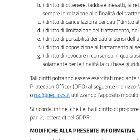
) diritto di ottenere, laddove inesatti, la 
sempre in relazione alle finalità del tratta
) diritto di cancellazione dei dati ("diritto a
) diritto di limitazione del trattamento, nei 
) diritto di portabilità dei dati ai sensi dell’a
) diritto di opposizione al trattamento ai se
) diritto di revocare il consenso in quals
solamente per le finalità la cui base giuridi
Tali diritti potranno essere esercitati mediante
Protection Officer (DPO) al seguente indirizzo:
o
rpd@pec.ipzs.it
utilizzando l’apposito modulo d
Si ricorda, infine, che Lei ha il diritto di propor
par. 2, lettera d) del GDPR
MODIFICHE ALLA PRESENTE INFORMATIVA