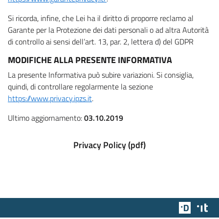
Si ricorda, infine, che Lei ha il diritto di proporre reclamo al
Garante per la Protezione dei dati personali o ad altra Autorità
di controllo ai sensi dell’art. 13, par. 2, lettera d) del GDPR
MODIFICHE ALLA PRESENTE INFORMATIVA
La presente Informativa può subire variazioni. Si consiglia,
quindi, di controllare regolarmente la sezione
https://www.privacy.ipzs.it
.
Ultimo aggiornamento:
03.10.2019
Privacy Policy (pdf)
Team Dig
Des