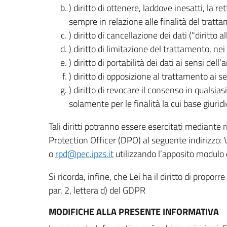
) diritto di ottenere, laddove inesatti, la 
sempre in relazione alle finalità del tratta
) diritto di cancellazione dei dati ("diritto a
) diritto di limitazione del trattamento, nei 
) diritto di portabilità dei dati ai sensi dell’a
) diritto di opposizione al trattamento ai se
) diritto di revocare il consenso in quals
solamente per le finalità la cui base giuridi
Tali diritti potranno essere esercitati mediante
Protection Officer (DPO) al seguente indirizzo:
o
rpd@pec.ipzs.it
utilizzando l’apposito modulo d
Si ricorda, infine, che Lei ha il diritto di propor
par. 2, lettera d) del GDPR
MODIFICHE ALLA PRESENTE INFORMATIVA