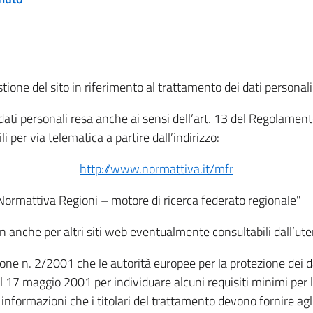
tione del sito in riferimento al trattamento dei dati personali
i dati personali resa anche ai sensi dell’art. 13 del Regolam
i per via telematica a partire dall’indirizzo:
http://www.normattiva.it/mfr
"Normattiva Regioni – motore di ricerca federato regionale"
non anche per altri siti web eventualmente consultabili dall’ute
e n. 2/2001 che le autorità europee per la protezione dei dati 
 17 maggio 2001 per individuare alcuni requisiti minimi per la
le informazioni che i titolari del trattamento devono fornire ag