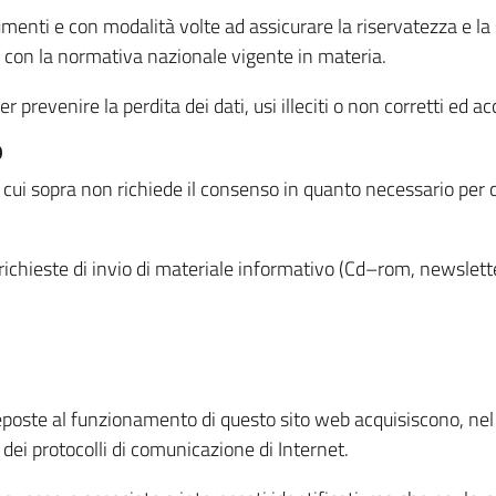
menti e con modalità volte ad assicurare la riservatezza e la s
à con la normativa nazionale vigente in materia.
prevenire la perdita dei dati, usi illeciti o non corretti ed ac
O
 di cui sopra non richiede il consenso in quanto necessario per
o richieste di invio di materiale informativo (Cd–rom, newsletter
eposte al funzionamento di questo sito web acquisiscono, nel c
 dei protocolli di comunicazione di Internet.