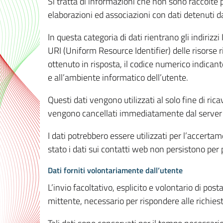
Si tratta di informazioni che non sono raccolte 
elaborazioni ed associazioni con dati detenuti da 
In questa categoria di dati rientrano gli indirizzi
URI (Uniform Resource Identifier) delle risorse ric
ottenuto in risposta, il codice numerico indicante
e all’ambiente informatico dell’utente.
Questi dati vengono utilizzati al solo fine di ri
vengono cancellati immediatamente dal server 7
I dati potrebbero essere utilizzati per l’accertame
stato i dati sui contatti web non persistono per p
Dati forniti volontariamente dall’utente
L’invio facoltativo, esplicito e volontario di post
mittente, necessario per rispondere alle richieste