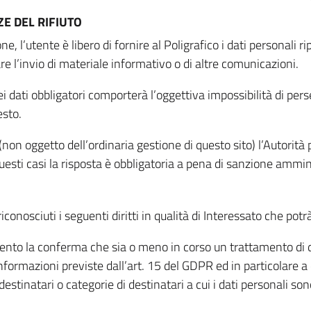
E DEL RIFIUTO
ne, l’utente è libero di fornire al Poligrafico i dati personali 
tare l’invio di materiale informativo o di altre comunicazioni.
 dati obbligatori comporterà l’oggettiva impossibilità di perseg
esto.
non oggetto dell’ordinaria gestione di questo sito) l’Autorità p
questi casi la risposta è obbligatoria a pena di sanzione ammin
riconosciuti i seguenti diritti in qualità di Interessato che potr
tamento la conferma che sia o meno in corso un trattamento di d
informazioni previste dall’art. 15 del GDPR ed in particolare a q
 destinatari o categorie di destinatari a cui i dati personali so