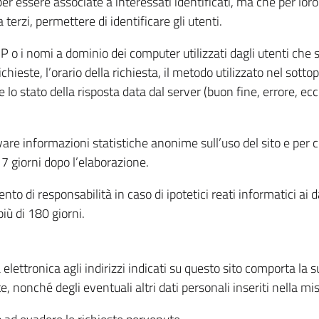
per essere associate a interessati identificati, ma che per lo
terzi, permettere di identificare gli utenti.
 IP o i nomi a dominio dei computer utilizzati dagli utenti che s
hieste, l’orario della richiesta, il metodo utilizzato nel sottop
 lo stato della risposta data dal server (buon fine, errore, ecc
cavare informazioni statistiche anonime sull’uso del sito e per
 giorni dopo l’elaborazione.
nto di responsabilità in caso di ipotetici reati informatici ai 
iù di 180 giorni.
a elettronica agli indirizzi indicati su questo sito comporta la 
, nonché degli eventuali altri dati personali inseriti nella mis