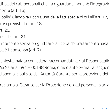
rettifica dei dati personali che La riguardano, nonché l’integraz
mento (art. 16);
ll’oblio"), laddove ricorra una delle fattispecie di cui all’art. 17;
casi previsti dall’art. 18;
rt. 20;
nsi dell’art. 21;
iasi momento senza pregiudicare la liceità del trattamento bas
ca è il consenso (art. 7).
 richiesta inviata con lettera raccomandata a.r. al Responsabi
 Via Salaria, 691 – 00138 Roma, o mediante e–mail ai seguenti 
isponibile sul sito dell’Autorità Garante per la protezione dei
re reclamo al Garante per la Protezione dei dati personali o ad al