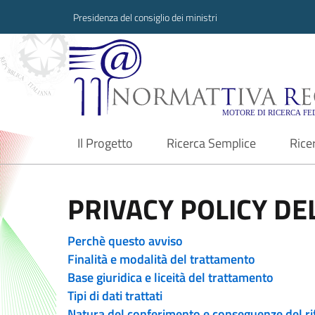
Presidenza del consiglio dei ministri
Normattiva Region
Il Progetto
Ricerca Semplice
Rice
current
PRIVACY POLICY DEL
Perchè questo avviso
Finalità e modalità del trattamento
Base giuridica e liceità del trattamento
Tipi di dati trattati
Natura del conferimento e conseguenze del ri