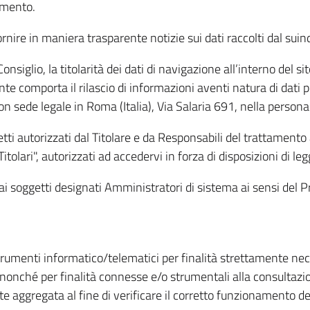
amento.
ire in maniera trasparente notizie sui dati raccolti dal suindic
nsiglio, la titolarità dei dati di navigazione all’interno del sit
te comporta il rilascio di informazioni aventi natura di dati per
, con sede legale in Roma (Italia), Via Salaria 691, nella per
getti autorizzati dal Titolare e da Responsabili del trattament
Titolari", autorizzati ad accedervi in forza di disposizioni di 
i dai soggetti designati Amministratori di sistema ai sensi de
strumenti informatico/telematici per finalità strettamente ne
nonché per finalità connesse e/o strumentali alla consultazion
 aggregata al fine di verificare il corretto funzionamento del