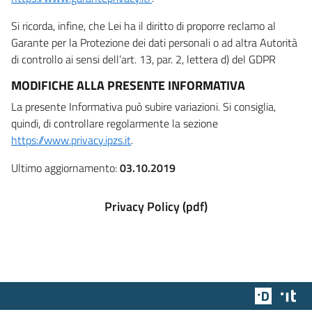
Si ricorda, infine, che Lei ha il diritto di proporre reclamo al
Garante per la Protezione dei dati personali o ad altra Autorità
di controllo ai sensi dell’art. 13, par. 2, lettera d) del GDPR
MODIFICHE ALLA PRESENTE INFORMATIVA
La presente Informativa può subire variazioni. Si consiglia,
quindi, di controllare regolarmente la sezione
https://www.privacy.ipzs.it
.
Ultimo aggiornamento:
03.10.2019
Privacy Policy (pdf)
Team Dig
Des