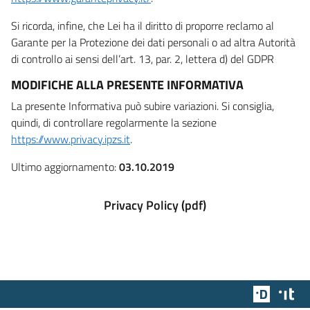
Si ricorda, infine, che Lei ha il diritto di proporre reclamo al
Garante per la Protezione dei dati personali o ad altra Autorità
di controllo ai sensi dell’art. 13, par. 2, lettera d) del GDPR
MODIFICHE ALLA PRESENTE INFORMATIVA
La presente Informativa può subire variazioni. Si consiglia,
quindi, di controllare regolarmente la sezione
https://www.privacy.ipzs.it
.
Ultimo aggiornamento:
03.10.2019
Privacy Policy (pdf)
Team Dig
Des